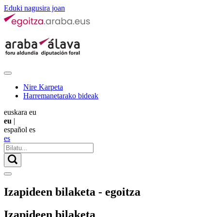
Eduki nagusira joan
Nire Karpeta
Harremanetarako bideak
euskara
eu
eu
|
español
es
es
Izapideen bilaketa - egoitza
Izapideen bilaketa