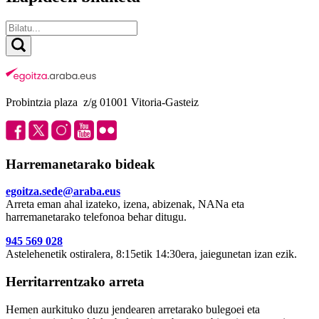
Probintzia plaza z/g 01001 Vitoria-Gasteiz
Harremanetarako bideak
egoitza.sede@araba.eus
Arreta eman ahal izateko, izena, abizenak, NANa eta
harremanetarako telefonoa behar ditugu.
945 569 028
Astelehenetik ostiralera, 8:15etik 14:30era, jaiegunetan izan ezik.
Herritarrentzako arreta
Hemen aurkituko duzu jendearen arretarako bulegoei eta