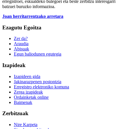
erregistroei, eskualdeko bulegoei eta beste zerbitzu interesgarri
batzuei buruzko informazioa.
Joan herritarrentzako arretara
Ezagutu Egoitza
Zer da?
Araudia
Abisuak
Egun baliodunen egutegia
Izapideak
Izapideen gida
Jakinarazpenen postontzia
Erregistro elektroniko komuna
Zerga izapideak
Ordainketak online
Baimenak
Zerbitzuak
Nire Karpeta