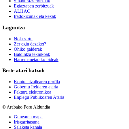
Sinadura-zerbitzuak
Egiaztapen zerbitzuak
ALHAO
Iradokizunak eta kexak
Laguntza
Nola sartu
Zer egin dezaket?
Ohiko galderak
Baldintza teknikoak
Harremanetarako bideak
Beste atari batzuk
Kontratatzailearen profila
Gobernu Irekiaren ataria
Faktura elektronikoa
Enplegu Publikoaren Ataria
© Arabako Foru Aldundia
Gunearen mapa
Irisgarritasuna
Salaketa kanala