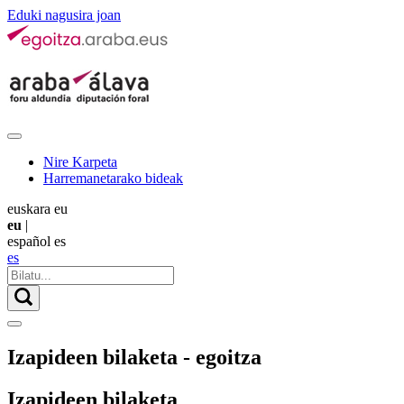
Eduki nagusira joan
Nire Karpeta
Harremanetarako bideak
euskara
eu
eu
|
español
es
es
Izapideen bilaketa - egoitza
Izapideen bilaketa