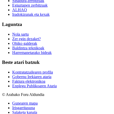
Sinadura-zerbitzuak
Egiaztapen zerbitzuak
ALHAO
Iradokizunak eta kexak
Laguntza
Nola sartu
Zer egin dezaket?
Ohiko galderak
Baldintza teknikoak
Harremanetarako bideak
Beste atari batzuk
Kontratatzailearen profila
Gobernu Irekiaren ataria
Faktura elektronikoa
Enplegu Publikoaren Ataria
© Arabako Foru Aldundia
Gunearen mapa
Irisgarritasuna
Salaketa kanala