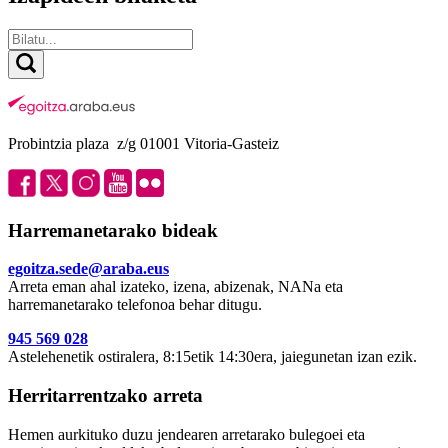
Probintzia plaza z/g 01001 Vitoria-Gasteiz
Harremanetarako bideak
egoitza.sede@araba.eus
Arreta eman ahal izateko, izena, abizenak, NANa eta
harremanetarako telefonoa behar ditugu.
945 569 028
Astelehenetik ostiralera, 8:15etik 14:30era, jaiegunetan izan ezik.
Herritarrentzako arreta
Hemen aurkituko duzu jendearen arretarako bulegoei eta