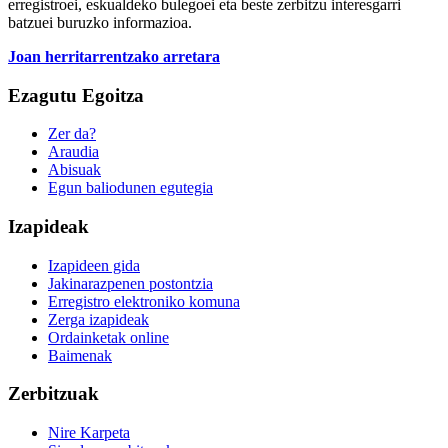
erregistroei, eskualdeko bulegoei eta beste zerbitzu interesgarri
batzuei buruzko informazioa.
Joan herritarrentzako arretara
Ezagutu Egoitza
Zer da?
Araudia
Abisuak
Egun baliodunen egutegia
Izapideak
Izapideen gida
Jakinarazpenen postontzia
Erregistro elektroniko komuna
Zerga izapideak
Ordainketak online
Baimenak
Zerbitzuak
Nire Karpeta