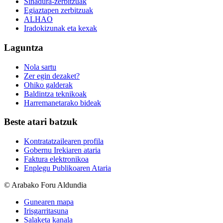
Sinadura-zerbitzuak
Egiaztapen zerbitzuak
ALHAO
Iradokizunak eta kexak
Laguntza
Nola sartu
Zer egin dezaket?
Ohiko galderak
Baldintza teknikoak
Harremanetarako bideak
Beste atari batzuk
Kontratatzailearen profila
Gobernu Irekiaren ataria
Faktura elektronikoa
Enplegu Publikoaren Ataria
© Arabako Foru Aldundia
Gunearen mapa
Irisgarritasuna
Salaketa kanala