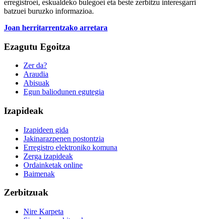
erregistroei, eskualdeko bulegoei eta beste zerbitzu interesgarri
batzuei buruzko informazioa.
Joan herritarrentzako arretara
Ezagutu Egoitza
Zer da?
Araudia
Abisuak
Egun baliodunen egutegia
Izapideak
Izapideen gida
Jakinarazpenen postontzia
Erregistro elektroniko komuna
Zerga izapideak
Ordainketak online
Baimenak
Zerbitzuak
Nire Karpeta