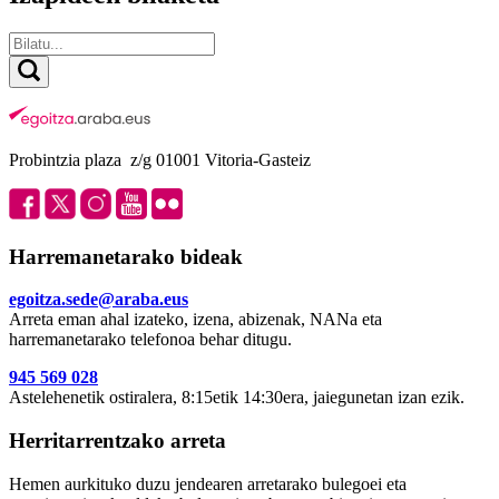
Probintzia plaza z/g 01001 Vitoria-Gasteiz
Harremanetarako bideak
egoitza.sede@araba.eus
Arreta eman ahal izateko, izena, abizenak, NANa eta
harremanetarako telefonoa behar ditugu.
945 569 028
Astelehenetik ostiralera, 8:15etik 14:30era, jaiegunetan izan ezik.
Herritarrentzako arreta
Hemen aurkituko duzu jendearen arretarako bulegoei eta