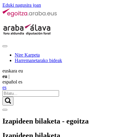
Eduki nagusira joan
Nire Karpeta
Harremanetarako bideak
euskara
eu
eu
|
español
es
es
Izapideen bilaketa - egoitza
Izapideen bilaketa