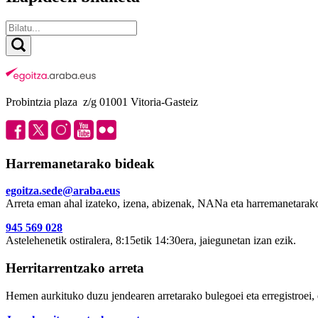
Probintzia plaza z/g 01001 Vitoria-Gasteiz
Harremanetarako bideak
egoitza.sede@araba.eus
Arreta eman ahal izateko, izena, abizenak, NANa eta harremanetarako
945 569 028
Astelehenetik ostiralera, 8:15etik 14:30era, jaiegunetan izan ezik.
Herritarrentzako arreta
Hemen aurkituko duzu jendearen arretarako bulegoei eta erregistroei, 