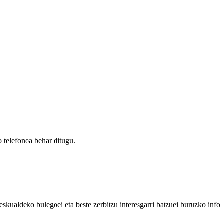
 telefonoa behar ditugu.
eskualdeko bulegoei eta beste zerbitzu interesgarri batzuei buruzko inf