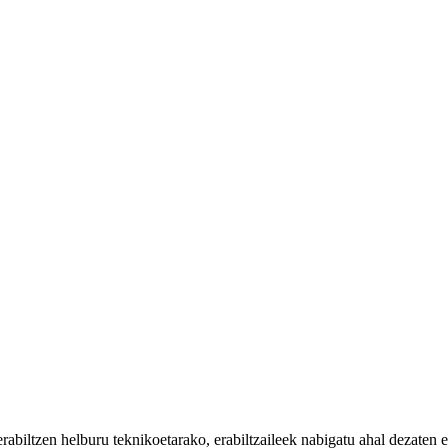
iltzen helburu teknikoetarako, erabiltzaileek nabigatu ahal dezaten eta