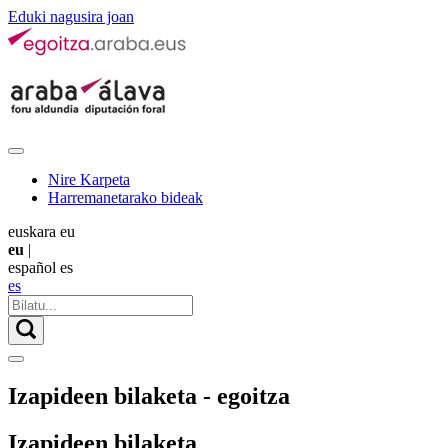
Eduki nagusira joan
Nire Karpeta
Harremanetarako bideak
euskara
eu
eu
|
español
es
es
Izapideen bilaketa - egoitza
Izapideen bilaketa