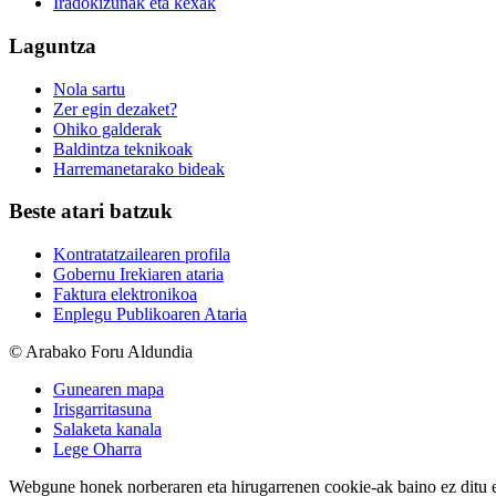
Iradokizunak eta kexak
Laguntza
Nola sartu
Zer egin dezaket?
Ohiko galderak
Baldintza teknikoak
Harremanetarako bideak
Beste atari batzuk
Kontratatzailearen profila
Gobernu Irekiaren ataria
Faktura elektronikoa
Enplegu Publikoaren Ataria
© Arabako Foru Aldundia
Gunearen mapa
Irisgarritasuna
Salaketa kanala
Lege Oharra
Webgune honek norberaren eta hirugarrenen cookie-ak baino ez ditu erab