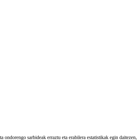
 ondorengo sarbideak erraztu eta erabilera estatistikak egin daitezen,