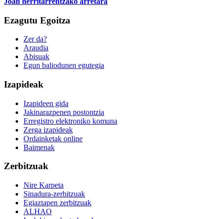
Joan herritarrentzako arretara
Ezagutu Egoitza
Zer da?
Araudia
Abisuak
Egun baliodunen egutegia
Izapideak
Izapideen gida
Jakinarazpenen postontzia
Erregistro elektroniko komuna
Zerga izapideak
Ordainketak online
Baimenak
Zerbitzuak
Nire Karpeta
Sinadura-zerbitzuak
Egiaztapen zerbitzuak
ALHAO