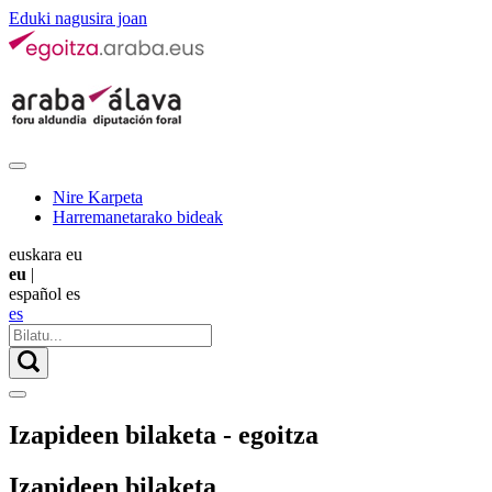
Eduki nagusira joan
Nire Karpeta
Harremanetarako bideak
euskara
eu
eu
|
español
es
es
Izapideen bilaketa - egoitza
Izapideen bilaketa