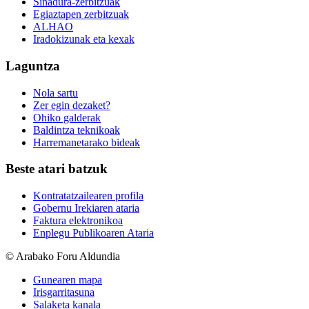
Sinadura-zerbitzuak
Egiaztapen zerbitzuak
ALHAO
Iradokizunak eta kexak
Laguntza
Nola sartu
Zer egin dezaket?
Ohiko galderak
Baldintza teknikoak
Harremanetarako bideak
Beste atari batzuk
Kontratatzailearen profila
Gobernu Irekiaren ataria
Faktura elektronikoa
Enplegu Publikoaren Ataria
© Arabako Foru Aldundia
Gunearen mapa
Irisgarritasuna
Salaketa kanala