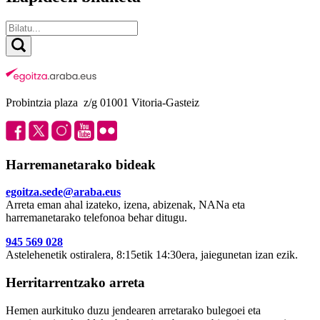
Probintzia plaza z/g 01001 Vitoria-Gasteiz
Harremanetarako bideak
egoitza.sede@araba.eus
Arreta eman ahal izateko, izena, abizenak, NANa eta
harremanetarako telefonoa behar ditugu.
945 569 028
Astelehenetik ostiralera, 8:15etik 14:30era, jaiegunetan izan ezik.
Herritarrentzako arreta
Hemen aurkituko duzu jendearen arretarako bulegoei eta