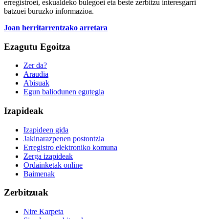
erregistroei, eskualdeko bulegoei eta beste zerbitzu interesgarri
batzuei buruzko informazioa.
Joan herritarrentzako arretara
Ezagutu Egoitza
Zer da?
Araudia
Abisuak
Egun baliodunen egutegia
Izapideak
Izapideen gida
Jakinarazpenen postontzia
Erregistro elektroniko komuna
Zerga izapideak
Ordainketak online
Baimenak
Zerbitzuak
Nire Karpeta