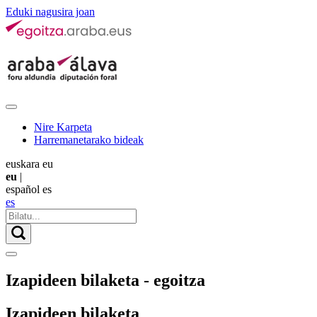
Eduki nagusira joan
Nire Karpeta
Harremanetarako bideak
euskara
eu
eu
|
español
es
es
Izapideen bilaketa - egoitza
Izapideen bilaketa