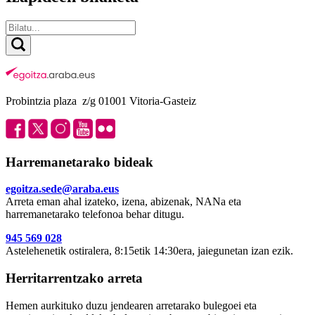
Probintzia plaza z/g 01001 Vitoria-Gasteiz
Harremanetarako bideak
egoitza.sede@araba.eus
Arreta eman ahal izateko, izena, abizenak, NANa eta
harremanetarako telefonoa behar ditugu.
945 569 028
Astelehenetik ostiralera, 8:15etik 14:30era, jaiegunetan izan ezik.
Herritarrentzako arreta
Hemen aurkituko duzu jendearen arretarako bulegoei eta