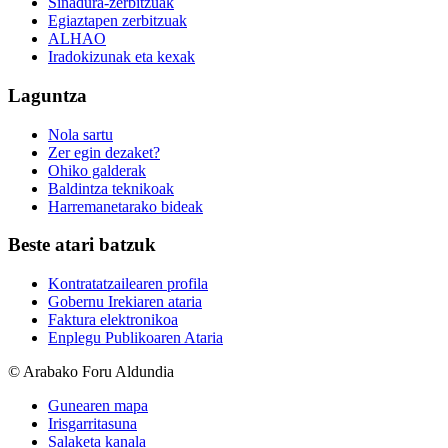
Sinadura-zerbitzuak
Egiaztapen zerbitzuak
ALHAO
Iradokizunak eta kexak
Laguntza
Nola sartu
Zer egin dezaket?
Ohiko galderak
Baldintza teknikoak
Harremanetarako bideak
Beste atari batzuk
Kontratatzailearen profila
Gobernu Irekiaren ataria
Faktura elektronikoa
Enplegu Publikoaren Ataria
© Arabako Foru Aldundia
Gunearen mapa
Irisgarritasuna
Salaketa kanala