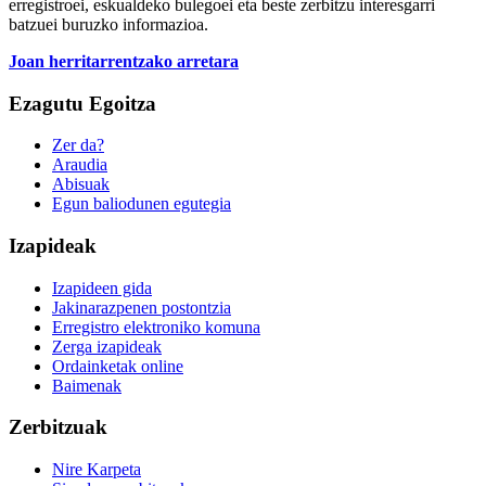
erregistroei, eskualdeko bulegoei eta beste zerbitzu interesgarri
batzuei buruzko informazioa.
Joan herritarrentzako arretara
Ezagutu Egoitza
Zer da?
Araudia
Abisuak
Egun baliodunen egutegia
Izapideak
Izapideen gida
Jakinarazpenen postontzia
Erregistro elektroniko komuna
Zerga izapideak
Ordainketak online
Baimenak
Zerbitzuak
Nire Karpeta