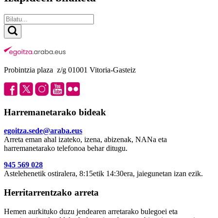
Probintzia plaza z/g 01001 Vitoria-Gasteiz
Harremanetarako bideak
egoitza.sede@araba.eus
Arreta eman ahal izateko, izena, abizenak, NANa eta
harremanetarako telefonoa behar ditugu.
945 569 028
Astelehenetik ostiralera, 8:15etik 14:30era, jaiegunetan izan ezik.
Herritarrentzako arreta
Hemen aurkituko duzu jendearen arretarako bulegoei eta