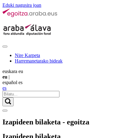
Eduki nagusira joan
Nire Karpeta
Harremanetarako bideak
euskara
eu
eu
|
español
es
es
Izapideen bilaketa - egoitza
Izapideen bilaketa