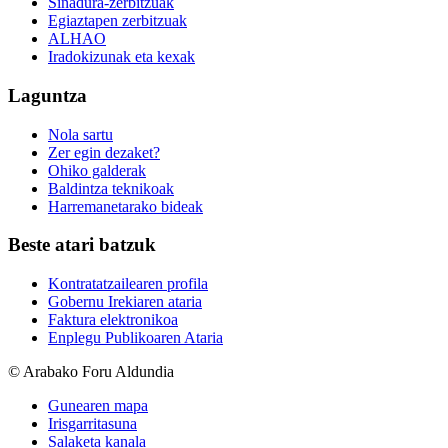
Sinadura-zerbitzuak
Egiaztapen zerbitzuak
ALHAO
Iradokizunak eta kexak
Laguntza
Nola sartu
Zer egin dezaket?
Ohiko galderak
Baldintza teknikoak
Harremanetarako bideak
Beste atari batzuk
Kontratatzailearen profila
Gobernu Irekiaren ataria
Faktura elektronikoa
Enplegu Publikoaren Ataria
© Arabako Foru Aldundia
Gunearen mapa
Irisgarritasuna
Salaketa kanala