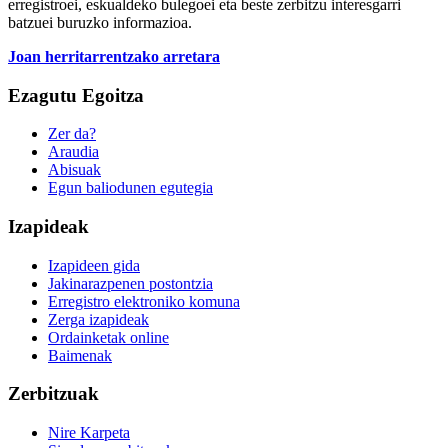
erregistroei, eskualdeko bulegoei eta beste zerbitzu interesgarri
batzuei buruzko informazioa.
Joan herritarrentzako arretara
Ezagutu Egoitza
Zer da?
Araudia
Abisuak
Egun baliodunen egutegia
Izapideak
Izapideen gida
Jakinarazpenen postontzia
Erregistro elektroniko komuna
Zerga izapideak
Ordainketak online
Baimenak
Zerbitzuak
Nire Karpeta