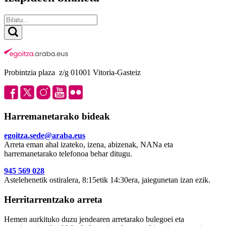
Probintzia plaza z/g 01001 Vitoria-Gasteiz
Harremanetarako bideak
egoitza.sede@araba.eus
Arreta eman ahal izateko, izena, abizenak, NANa eta
harremanetarako telefonoa behar ditugu.
945 569 028
Astelehenetik ostiralera, 8:15etik 14:30era, jaiegunetan izan ezik.
Herritarrentzako arreta
Hemen aurkituko duzu jendearen arretarako bulegoei eta