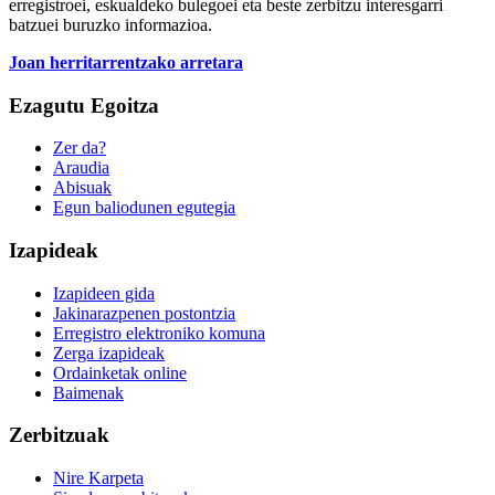
erregistroei, eskualdeko bulegoei eta beste zerbitzu interesgarri
batzuei buruzko informazioa.
Joan herritarrentzako arretara
Ezagutu Egoitza
Zer da?
Araudia
Abisuak
Egun baliodunen egutegia
Izapideak
Izapideen gida
Jakinarazpenen postontzia
Erregistro elektroniko komuna
Zerga izapideak
Ordainketak online
Baimenak
Zerbitzuak
Nire Karpeta