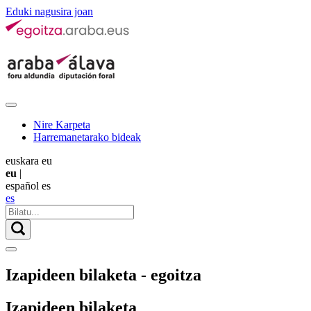
Eduki nagusira joan
Nire Karpeta
Harremanetarako bideak
euskara
eu
eu
|
español
es
es
Izapideen bilaketa - egoitza
Izapideen bilaketa