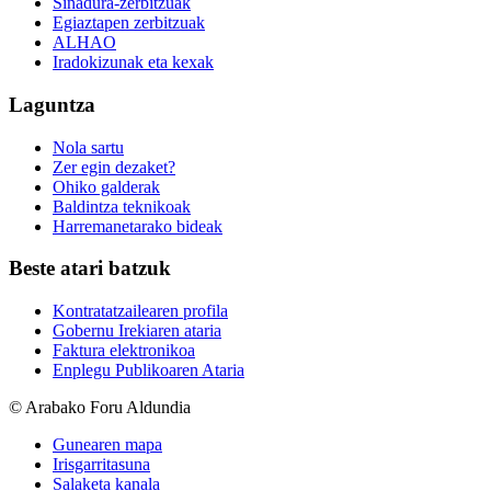
Sinadura-zerbitzuak
Egiaztapen zerbitzuak
ALHAO
Iradokizunak eta kexak
Laguntza
Nola sartu
Zer egin dezaket?
Ohiko galderak
Baldintza teknikoak
Harremanetarako bideak
Beste atari batzuk
Kontratatzailearen profila
Gobernu Irekiaren ataria
Faktura elektronikoa
Enplegu Publikoaren Ataria
© Arabako Foru Aldundia
Gunearen mapa
Irisgarritasuna
Salaketa kanala