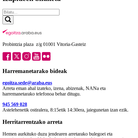
Probintzia plaza z/g 01001 Vitoria-Gasteiz
Harremanetarako bideak
egoitza.sede@araba.eus
Arreta eman ahal izateko, izena, abizenak, NANa eta
harremanetarako telefonoa behar ditugu.
945 569 028
Astelehenetik ostiralera, 8:15etik 14:30era, jaiegunetan izan ezik.
Herritarrentzako arreta
Hemen aurkituko duzu jendearen arretarako bulegoei eta