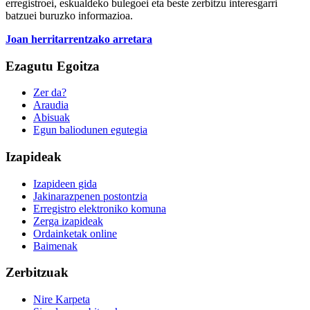
erregistroei, eskualdeko bulegoei eta beste zerbitzu interesgarri
batzuei buruzko informazioa.
Joan herritarrentzako arretara
Ezagutu Egoitza
Zer da?
Araudia
Abisuak
Egun baliodunen egutegia
Izapideak
Izapideen gida
Jakinarazpenen postontzia
Erregistro elektroniko komuna
Zerga izapideak
Ordainketak online
Baimenak
Zerbitzuak
Nire Karpeta