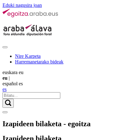
Eduki nagusira joan
Nire Karpeta
Harremanetarako bideak
euskara
eu
eu
|
español
es
es
Izapideen bilaketa - egoitza
Izapideen bilaketa