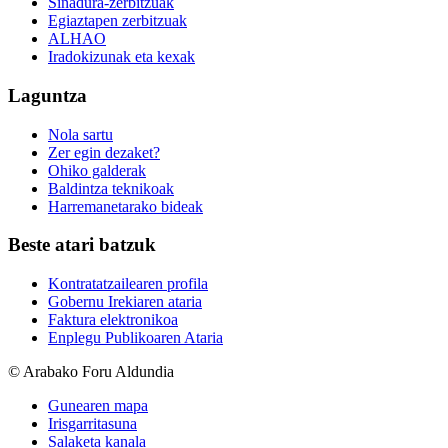
Sinadura-zerbitzuak
Egiaztapen zerbitzuak
ALHAO
Iradokizunak eta kexak
Laguntza
Nola sartu
Zer egin dezaket?
Ohiko galderak
Baldintza teknikoak
Harremanetarako bideak
Beste atari batzuk
Kontratatzailearen profila
Gobernu Irekiaren ataria
Faktura elektronikoa
Enplegu Publikoaren Ataria
© Arabako Foru Aldundia
Gunearen mapa
Irisgarritasuna
Salaketa kanala