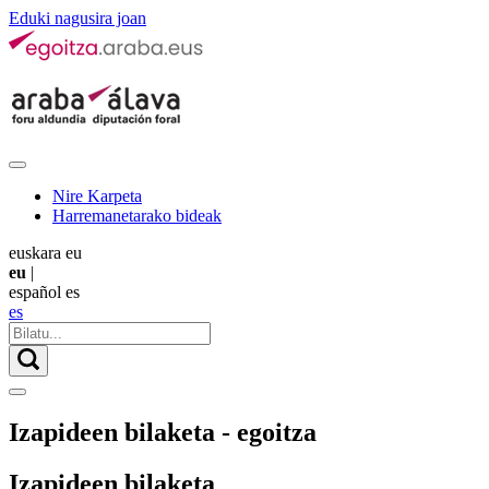
Eduki nagusira joan
Nire Karpeta
Harremanetarako bideak
euskara
eu
eu
|
español
es
es
Izapideen bilaketa - egoitza
Izapideen bilaketa