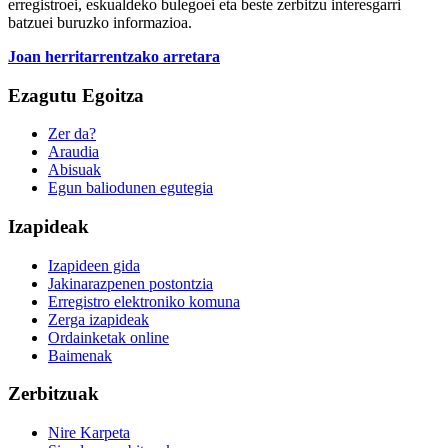
erregistroei, eskualdeko bulegoei eta beste zerbitzu interesgarri
batzuei buruzko informazioa.
Joan herritarrentzako arretara
Ezagutu Egoitza
Zer da?
Araudia
Abisuak
Egun baliodunen egutegia
Izapideak
Izapideen gida
Jakinarazpenen postontzia
Erregistro elektroniko komuna
Zerga izapideak
Ordainketak online
Baimenak
Zerbitzuak
Nire Karpeta