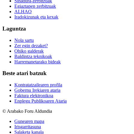
Sinadura-zerbitzuak
Egiaztapen zerbitzuak
ALHAO
Iradokizunak eta kexak
Laguntza
Nola sartu
Zer egin dezaket?
Ohiko galderak
Baldintza teknikoak
Harremanetarako bideak
Beste atari batzuk
Kontratatzailearen profila
Gobernu Irekiaren ataria
Faktura elektronikoa
Enplegu Publikoaren Ataria
© Arabako Foru Aldundia
Gunearen mapa
Irisgarritasuna
Salaketa kanala