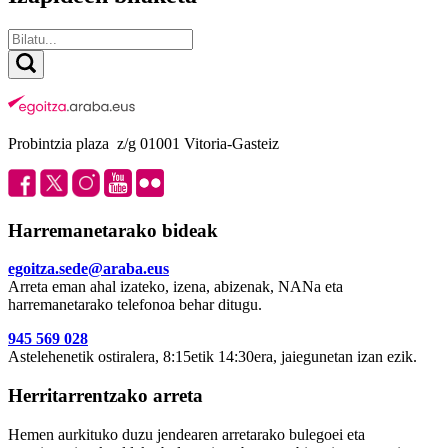
Probintzia plaza z/g 01001 Vitoria-Gasteiz
Harremanetarako bideak
egoitza.sede@araba.eus
Arreta eman ahal izateko, izena, abizenak, NANa eta
harremanetarako telefonoa behar ditugu.
945 569 028
Astelehenetik ostiralera, 8:15etik 14:30era, jaiegunetan izan ezik.
Herritarrentzako arreta
Hemen aurkituko duzu jendearen arretarako bulegoei eta