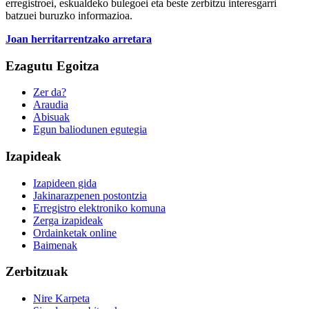
erregistroei, eskualdeko bulegoei eta beste zerbitzu interesgarri
batzuei buruzko informazioa.
Joan herritarrentzako arretara
Ezagutu Egoitza
Zer da?
Araudia
Abisuak
Egun baliodunen egutegia
Izapideak
Izapideen gida
Jakinarazpenen postontzia
Erregistro elektroniko komuna
Zerga izapideak
Ordainketak online
Baimenak
Zerbitzuak
Nire Karpeta