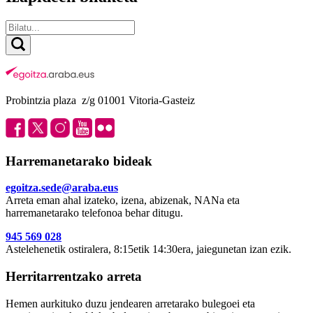
Probintzia plaza z/g 01001 Vitoria-Gasteiz
Harremanetarako bideak
egoitza.sede@araba.eus
Arreta eman ahal izateko, izena, abizenak, NANa eta
harremanetarako telefonoa behar ditugu.
945 569 028
Astelehenetik ostiralera, 8:15etik 14:30era, jaiegunetan izan ezik.
Herritarrentzako arreta
Hemen aurkituko duzu jendearen arretarako bulegoei eta