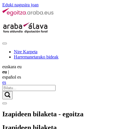
Eduki nagusira joan
Nire Karpeta
Harremanetarako bideak
euskara
eu
eu
|
español
es
es
Izapideen bilaketa - egoitza
Izapideen bilaketa