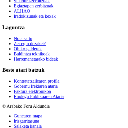
Sinadura-zerbitzuak
Egiaztapen zerbitzuak
ALHAO
Iradokizunak eta kexak
Laguntza
Nola sartu
Zer egin dezaket?
Ohiko galderak
Baldintza teknikoak
Harremanetarako bideak
Beste atari batzuk
Kontratatzailearen profila
Gobernu Irekiaren ataria
Faktura elektronikoa
Enplegu Publikoaren Ataria
© Arabako Foru Aldundia
Gunearen mapa
Irisgarritasuna
Salaketa kanala