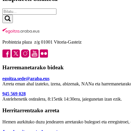
Probintzia plaza z/g 01001 Vitoria-Gasteiz
Harremanetarako bideak
egoitza.sede@araba.eus
Arreta eman ahal izateko, izena, abizenak, NANa eta harremanetarako
945 569 028
Astelehenetik ostiralera, 8:15etik 14:30era, jaiegunetan izan ezik.
Herritarrentzako arreta
Hemen aurkituko duzu jendearen arretarako bulegoei eta erregistroei, 