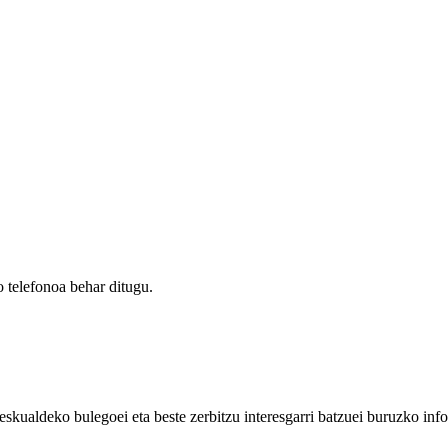
 telefonoa behar ditugu.
eskualdeko bulegoei eta beste zerbitzu interesgarri batzuei buruzko inf