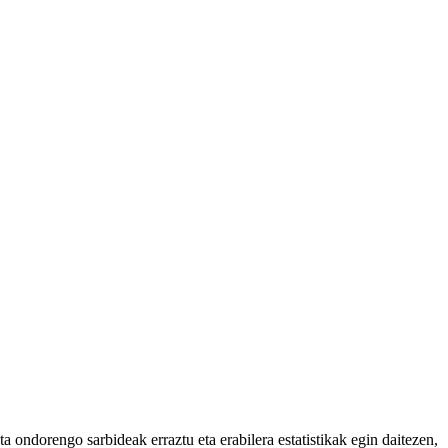
 ondorengo sarbideak erraztu eta erabilera estatistikak egin daitezen,