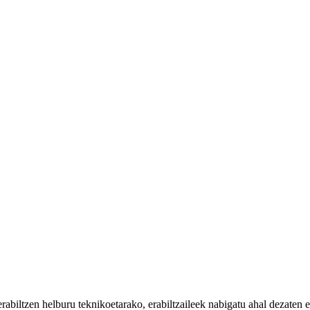
iltzen helburu teknikoetarako, erabiltzaileek nabigatu ahal dezaten eta