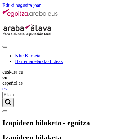
Eduki nagusira joan
Nire Karpeta
Harremanetarako bideak
euskara
eu
eu
|
español
es
es
Izapideen bilaketa - egoitza
Izapideen bilaketa