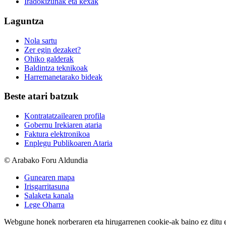
Iradokizunak eta kexak
Laguntza
Nola sartu
Zer egin dezaket?
Ohiko galderak
Baldintza teknikoak
Harremanetarako bideak
Beste atari batzuk
Kontratatzailearen profila
Gobernu Irekiaren ataria
Faktura elektronikoa
Enplegu Publikoaren Ataria
© Arabako Foru Aldundia
Gunearen mapa
Irisgarritasuna
Salaketa kanala
Lege Oharra
Webgune honek norberaren eta hirugarrenen cookie-ak baino ez ditu erab