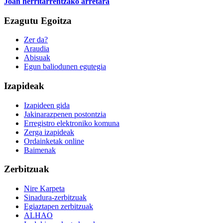
Joan herritarrentzako arretara
Ezagutu Egoitza
Zer da?
Araudia
Abisuak
Egun baliodunen egutegia
Izapideak
Izapideen gida
Jakinarazpenen postontzia
Erregistro elektroniko komuna
Zerga izapideak
Ordainketak online
Baimenak
Zerbitzuak
Nire Karpeta
Sinadura-zerbitzuak
Egiaztapen zerbitzuak
ALHAO