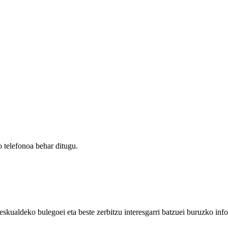
 telefonoa behar ditugu.
eskualdeko bulegoei eta beste zerbitzu interesgarri batzuei buruzko inf