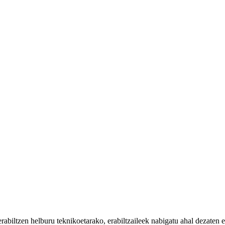
iltzen helburu teknikoetarako, erabiltzaileek nabigatu ahal dezaten eta