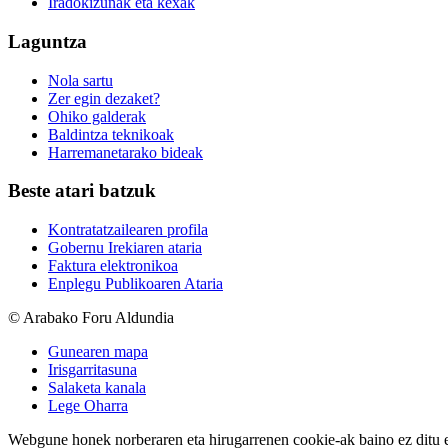
Iradokizunak eta kexak
Laguntza
Nola sartu
Zer egin dezaket?
Ohiko galderak
Baldintza teknikoak
Harremanetarako bideak
Beste atari batzuk
Kontratatzailearen profila
Gobernu Irekiaren ataria
Faktura elektronikoa
Enplegu Publikoaren Ataria
© Arabako Foru Aldundia
Gunearen mapa
Irisgarritasuna
Salaketa kanala
Lege Oharra
Webgune honek norberaren eta hirugarrenen cookie-ak baino ez ditu erab