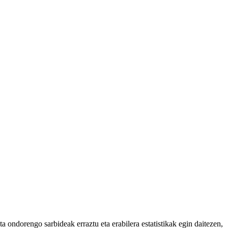
 ondorengo sarbideak erraztu eta erabilera estatistikak egin daitezen,