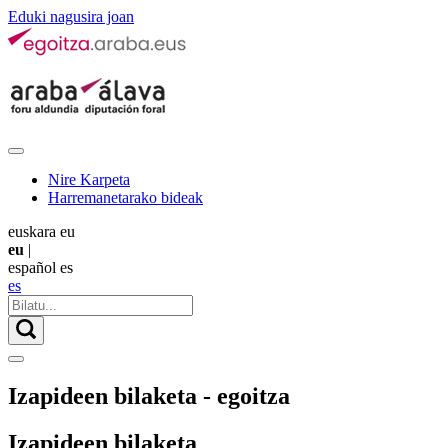
Eduki nagusira joan
Nire Karpeta
Harremanetarako bideak
euskara
eu
eu
|
español
es
es
Izapideen bilaketa - egoitza
Izapideen bilaketa