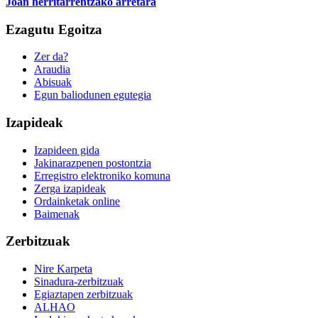
Joan herritarrentzako arretara
Ezagutu Egoitza
Zer da?
Araudia
Abisuak
Egun baliodunen egutegia
Izapideak
Izapideen gida
Jakinarazpenen postontzia
Erregistro elektroniko komuna
Zerga izapideak
Ordainketak online
Baimenak
Zerbitzuak
Nire Karpeta
Sinadura-zerbitzuak
Egiaztapen zerbitzuak
ALHAO