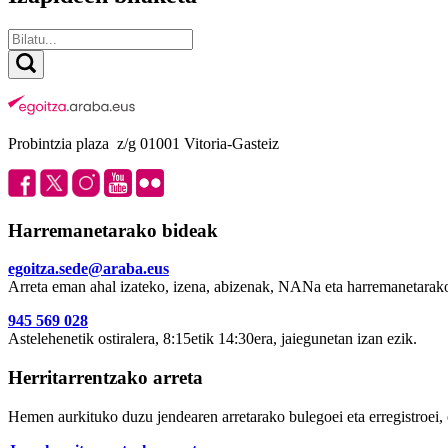
Probintzia plaza z/g 01001 Vitoria-Gasteiz
Harremanetarako bideak
egoitza.sede@araba.eus
Arreta eman ahal izateko, izena, abizenak, NANa eta harremanetarako
945 569 028
Astelehenetik ostiralera, 8:15etik 14:30era, jaiegunetan izan ezik.
Herritarrentzako arreta
Hemen aurkituko duzu jendearen arretarako bulegoei eta erregistroei, 