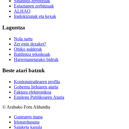
Sinadura-zerbitzuak
Egiaztapen zerbitzuak
ALHAO
Iradokizunak eta kexak
Laguntza
Nola sartu
Zer egin dezaket?
Ohiko galderak
Baldintza teknikoak
Harremanetarako bideak
Beste atari batzuk
Kontratatzailearen profila
Gobernu Irekiaren ataria
Faktura elektronikoa
Enplegu Publikoaren Ataria
© Arabako Foru Aldundia
Gunearen mapa
Irisgarritasuna
Salaketa kanala