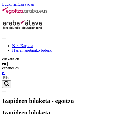
Eduki nagusira joan
Nire Karpeta
Harremanetarako bideak
euskara
eu
eu
|
español
es
es
Izapideen bilaketa - egoitza
Izapideen bilaketa