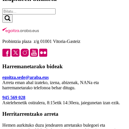
Probintzia plaza z/g 01001 Vitoria-Gasteiz
Harremanetarako bideak
egoitza.sede@araba.eus
Arreta eman ahal izateko, izena, abizenak, NANa eta
harremanetarako telefonoa behar ditugu.
945 569 028
Astelehenetik ostiralera, 8:15etik 14:30era, jaiegunetan izan ezik.
Herritarrentzako arreta
Hemen aurkituko duzu jendearen arretarako bulegoei eta