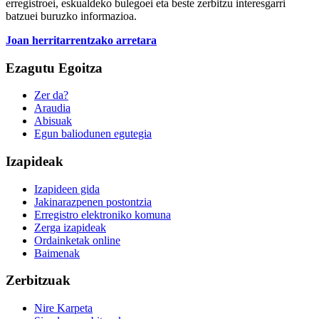
erregistroei, eskualdeko bulegoei eta beste zerbitzu interesgarri
batzuei buruzko informazioa.
Joan herritarrentzako arretara
Ezagutu Egoitza
Zer da?
Araudia
Abisuak
Egun baliodunen egutegia
Izapideak
Izapideen gida
Jakinarazpenen postontzia
Erregistro elektroniko komuna
Zerga izapideak
Ordainketak online
Baimenak
Zerbitzuak
Nire Karpeta