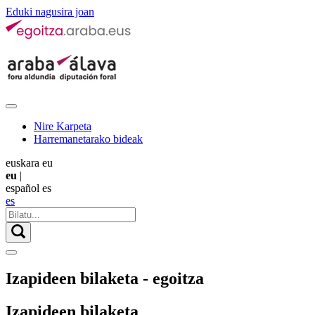
Eduki nagusira joan
Nire Karpeta
Harremanetarako bideak
euskara
eu
eu
|
español
es
es
Izapideen bilaketa - egoitza
Izapideen bilaketa