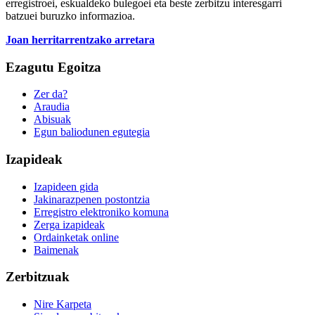
erregistroei, eskualdeko bulegoei eta beste zerbitzu interesgarri
batzuei buruzko informazioa.
Joan herritarrentzako arretara
Ezagutu Egoitza
Zer da?
Araudia
Abisuak
Egun baliodunen egutegia
Izapideak
Izapideen gida
Jakinarazpenen postontzia
Erregistro elektroniko komuna
Zerga izapideak
Ordainketak online
Baimenak
Zerbitzuak
Nire Karpeta