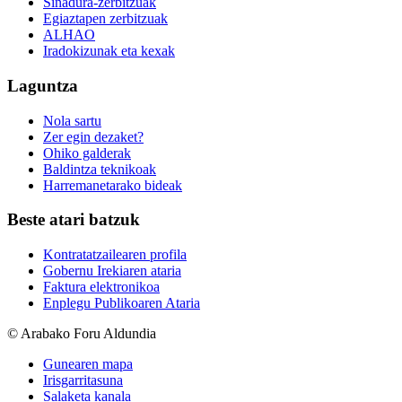
Sinadura-zerbitzuak
Egiaztapen zerbitzuak
ALHAO
Iradokizunak eta kexak
Laguntza
Nola sartu
Zer egin dezaket?
Ohiko galderak
Baldintza teknikoak
Harremanetarako bideak
Beste atari batzuk
Kontratatzailearen profila
Gobernu Irekiaren ataria
Faktura elektronikoa
Enplegu Publikoaren Ataria
© Arabako Foru Aldundia
Gunearen mapa
Irisgarritasuna
Salaketa kanala