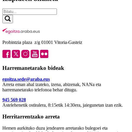
Probintzia plaza z/g 01001 Vitoria-Gasteiz
Harremanetarako bideak
egoitza.sede@araba.eus
Arreta eman ahal izateko, izena, abizenak, NANa eta
harremanetarako telefonoa behar ditugu.
945 569 028
Astelehenetik ostiralera, 8:15etik 14:30era, jaiegunetan izan ezik.
Herritarrentzako arreta
Hemen aurkituko duzu jendearen arretarako bulegoei eta