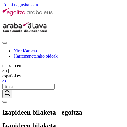
Eduki nagusira joan
Nire Karpeta
Harremanetarako bideak
euskara
eu
eu
|
español
es
es
Izapideen bilaketa - egoitza
Izapideen bilaketa