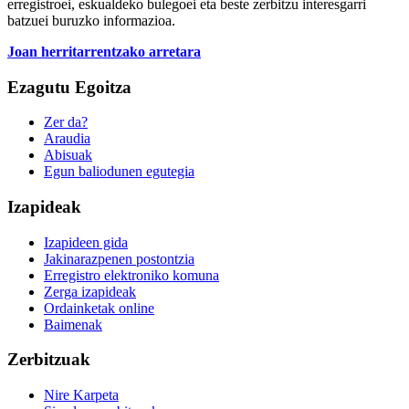
erregistroei, eskualdeko bulegoei eta beste zerbitzu interesgarri
batzuei buruzko informazioa.
Joan herritarrentzako arretara
Ezagutu Egoitza
Zer da?
Araudia
Abisuak
Egun baliodunen egutegia
Izapideak
Izapideen gida
Jakinarazpenen postontzia
Erregistro elektroniko komuna
Zerga izapideak
Ordainketak online
Baimenak
Zerbitzuak
Nire Karpeta