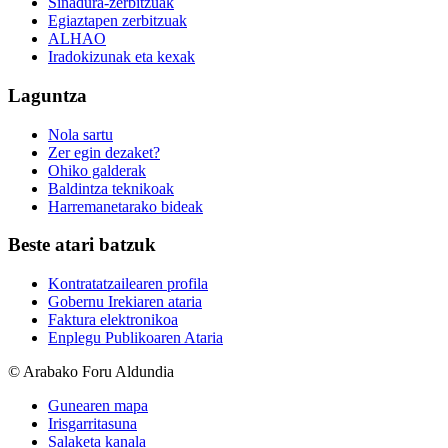
Sinadura-zerbitzuak
Egiaztapen zerbitzuak
ALHAO
Iradokizunak eta kexak
Laguntza
Nola sartu
Zer egin dezaket?
Ohiko galderak
Baldintza teknikoak
Harremanetarako bideak
Beste atari batzuk
Kontratatzailearen profila
Gobernu Irekiaren ataria
Faktura elektronikoa
Enplegu Publikoaren Ataria
© Arabako Foru Aldundia
Gunearen mapa
Irisgarritasuna
Salaketa kanala