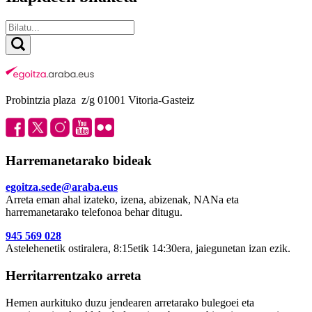
Probintzia plaza z/g 01001 Vitoria-Gasteiz
Harremanetarako bideak
egoitza.sede@araba.eus
Arreta eman ahal izateko, izena, abizenak, NANa eta
harremanetarako telefonoa behar ditugu.
945 569 028
Astelehenetik ostiralera, 8:15etik 14:30era, jaiegunetan izan ezik.
Herritarrentzako arreta
Hemen aurkituko duzu jendearen arretarako bulegoei eta