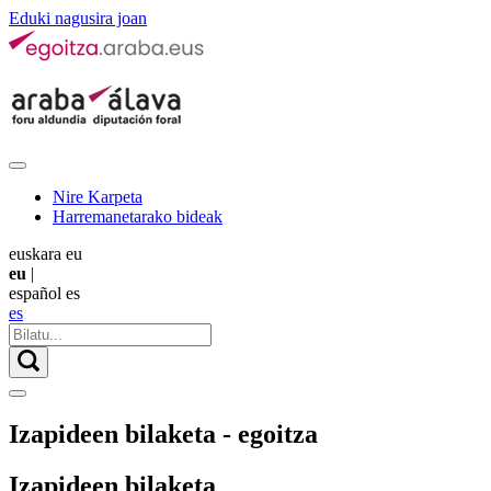
Eduki nagusira joan
Nire Karpeta
Harremanetarako bideak
euskara
eu
eu
|
español
es
es
Izapideen bilaketa - egoitza
Izapideen bilaketa