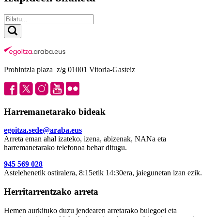
Probintzia plaza z/g 01001 Vitoria-Gasteiz
Harremanetarako bideak
egoitza.sede@araba.eus
Arreta eman ahal izateko, izena, abizenak, NANa eta
harremanetarako telefonoa behar ditugu.
945 569 028
Astelehenetik ostiralera, 8:15etik 14:30era, jaiegunetan izan ezik.
Herritarrentzako arreta
Hemen aurkituko duzu jendearen arretarako bulegoei eta