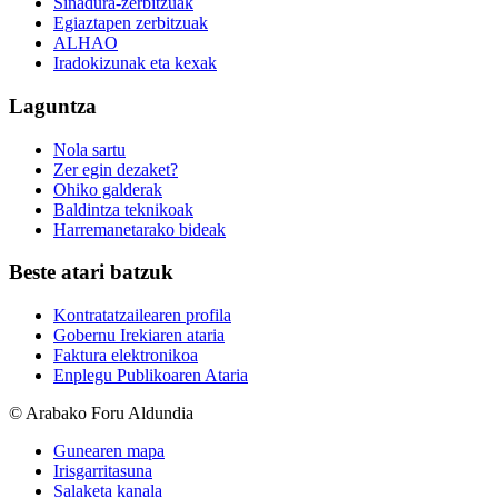
Sinadura-zerbitzuak
Egiaztapen zerbitzuak
ALHAO
Iradokizunak eta kexak
Laguntza
Nola sartu
Zer egin dezaket?
Ohiko galderak
Baldintza teknikoak
Harremanetarako bideak
Beste atari batzuk
Kontratatzailearen profila
Gobernu Irekiaren ataria
Faktura elektronikoa
Enplegu Publikoaren Ataria
© Arabako Foru Aldundia
Gunearen mapa
Irisgarritasuna
Salaketa kanala