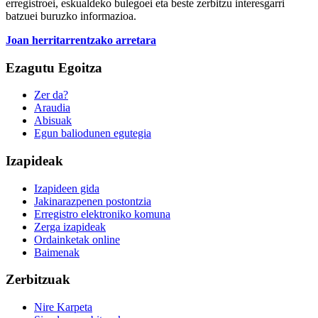
erregistroei, eskualdeko bulegoei eta beste zerbitzu interesgarri
batzuei buruzko informazioa.
Joan herritarrentzako arretara
Ezagutu Egoitza
Zer da?
Araudia
Abisuak
Egun baliodunen egutegia
Izapideak
Izapideen gida
Jakinarazpenen postontzia
Erregistro elektroniko komuna
Zerga izapideak
Ordainketak online
Baimenak
Zerbitzuak
Nire Karpeta