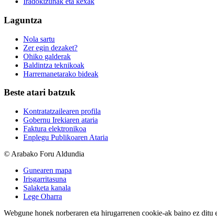
Iradokizunak eta kexak
Laguntza
Nola sartu
Zer egin dezaket?
Ohiko galderak
Baldintza teknikoak
Harremanetarako bideak
Beste atari batzuk
Kontratatzailearen profila
Gobernu Irekiaren ataria
Faktura elektronikoa
Enplegu Publikoaren Ataria
© Arabako Foru Aldundia
Gunearen mapa
Irisgarritasuna
Salaketa kanala
Lege Oharra
Webgune honek norberaren eta hirugarrenen cookie-ak baino ez ditu erab