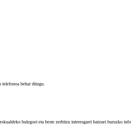
 telefonoa behar ditugu.
eskualdeko bulegoei eta beste zerbitzu interesgarri batzuei buruzko inf