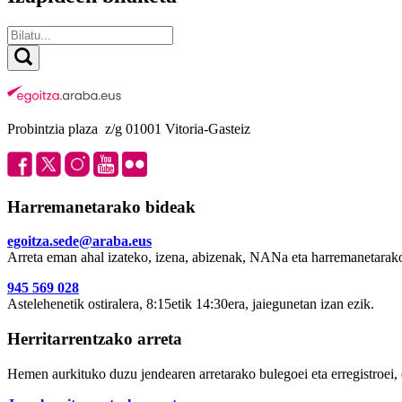
Probintzia plaza z/g 01001 Vitoria-Gasteiz
Harremanetarako bideak
egoitza.sede@araba.eus
Arreta eman ahal izateko, izena, abizenak, NANa eta harremanetarako
945 569 028
Astelehenetik ostiralera, 8:15etik 14:30era, jaiegunetan izan ezik.
Herritarrentzako arreta
Hemen aurkituko duzu jendearen arretarako bulegoei eta erregistroei, 