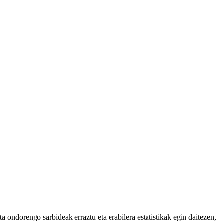
 ondorengo sarbideak erraztu eta erabilera estatistikak egin daitezen,