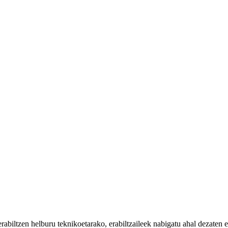
iltzen helburu teknikoetarako, erabiltzaileek nabigatu ahal dezaten eta