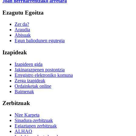
Joan herritarrentzako arretara
Ezagutu Egoitza
Zer da?
Araudia
Abisuak
Egun baliodunen egutegia
Izapideak
Izapideen gida
Jakinarazpenen postontzia
Erregistro elektroniko komuna
Zerga izapideak
Ordainketak online
Baimenak
Zerbitzuak
Nire Karpeta
Sinadura-zerbitzuak
Egiaztapen zerbitzuak
ALHAO