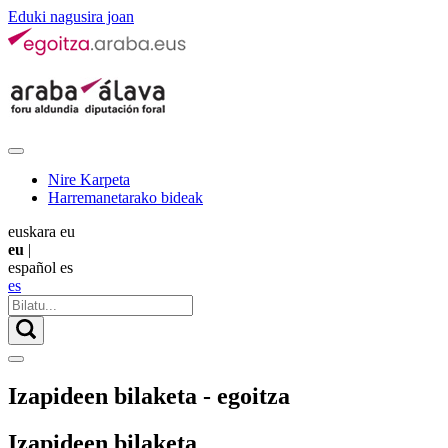
Eduki nagusira joan
Nire Karpeta
Harremanetarako bideak
euskara
eu
eu
|
español
es
es
Izapideen bilaketa - egoitza
Izapideen bilaketa