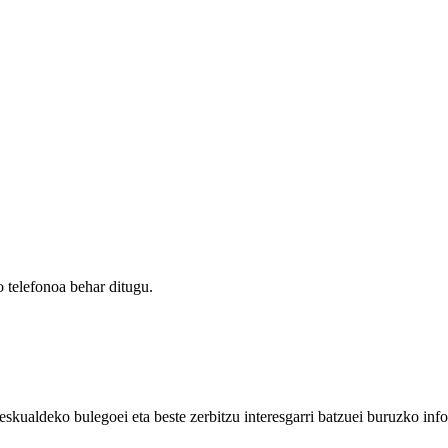
 telefonoa behar ditugu.
eskualdeko bulegoei eta beste zerbitzu interesgarri batzuei buruzko inf