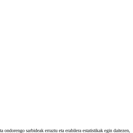
 ondorengo sarbideak erraztu eta erabilera estatistikak egin daitezen,