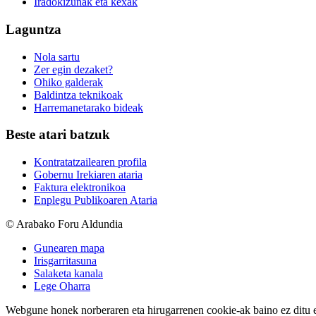
Iradokizunak eta kexak
Laguntza
Nola sartu
Zer egin dezaket?
Ohiko galderak
Baldintza teknikoak
Harremanetarako bideak
Beste atari batzuk
Kontratatzailearen profila
Gobernu Irekiaren ataria
Faktura elektronikoa
Enplegu Publikoaren Ataria
© Arabako Foru Aldundia
Gunearen mapa
Irisgarritasuna
Salaketa kanala
Lege Oharra
Webgune honek norberaren eta hirugarrenen cookie-ak baino ez ditu erab