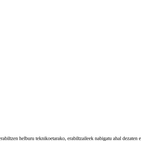
iltzen helburu teknikoetarako, erabiltzaileek nabigatu ahal dezaten eta