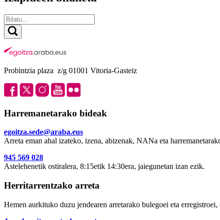
Probintzia plaza z/g 01001 Vitoria-Gasteiz
Harremanetarako bideak
egoitza.sede@araba.eus
Arreta eman ahal izateko, izena, abizenak, NANa eta harremanetarako
945 569 028
Astelehenetik ostiralera, 8:15etik 14:30era, jaiegunetan izan ezik.
Herritarrentzako arreta
Hemen aurkituko duzu jendearen arretarako bulegoei eta erregistroei, 