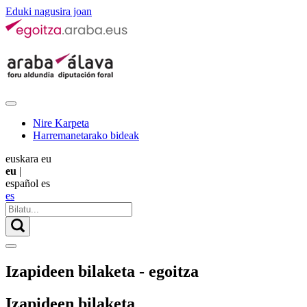
Eduki nagusira joan
Nire Karpeta
Harremanetarako bideak
euskara
eu
eu
|
español
es
es
Izapideen bilaketa - egoitza
Izapideen bilaketa