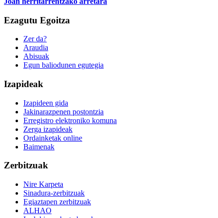
Joan herritarrentzako arretara
Ezagutu Egoitza
Zer da?
Araudia
Abisuak
Egun baliodunen egutegia
Izapideak
Izapideen gida
Jakinarazpenen postontzia
Erregistro elektroniko komuna
Zerga izapideak
Ordainketak online
Baimenak
Zerbitzuak
Nire Karpeta
Sinadura-zerbitzuak
Egiaztapen zerbitzuak
ALHAO