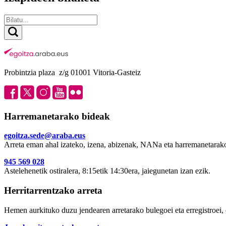
Probintzia plaza z/g 01001 Vitoria-Gasteiz
Harremanetarako bideak
egoitza.sede@araba.eus
Arreta eman ahal izateko, izena, abizenak, NANa eta harremanetarako
945 569 028
Astelehenetik ostiralera, 8:15etik 14:30era, jaiegunetan izan ezik.
Herritarrentzako arreta
Hemen aurkituko duzu jendearen arretarako bulegoei eta erregistroei, 