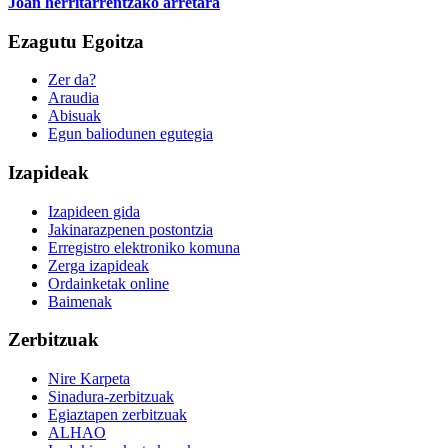
Joan herritarrentzako arretara
Ezagutu Egoitza
Zer da?
Araudia
Abisuak
Egun baliodunen egutegia
Izapideak
Izapideen gida
Jakinarazpenen postontzia
Erregistro elektroniko komuna
Zerga izapideak
Ordainketak online
Baimenak
Zerbitzuak
Nire Karpeta
Sinadura-zerbitzuak
Egiaztapen zerbitzuak
ALHAO