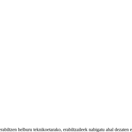
iltzen helburu teknikoetarako, erabiltzaileek nabigatu ahal dezaten eta