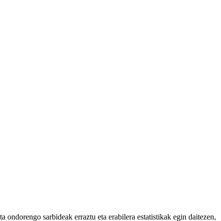
 ondorengo sarbideak erraztu eta erabilera estatistikak egin daitezen,