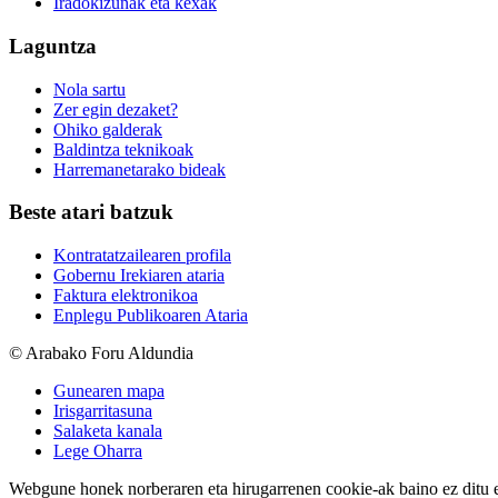
Iradokizunak eta kexak
Laguntza
Nola sartu
Zer egin dezaket?
Ohiko galderak
Baldintza teknikoak
Harremanetarako bideak
Beste atari batzuk
Kontratatzailearen profila
Gobernu Irekiaren ataria
Faktura elektronikoa
Enplegu Publikoaren Ataria
© Arabako Foru Aldundia
Gunearen mapa
Irisgarritasuna
Salaketa kanala
Lege Oharra
Webgune honek norberaren eta hirugarrenen cookie-ak baino ez ditu erab