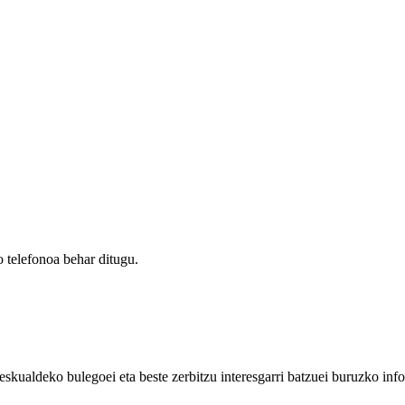
 telefonoa behar ditugu.
eskualdeko bulegoei eta beste zerbitzu interesgarri batzuei buruzko inf