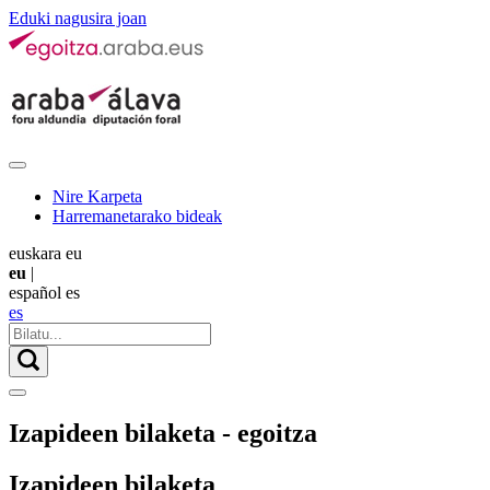
Eduki nagusira joan
Nire Karpeta
Harremanetarako bideak
euskara
eu
eu
|
español
es
es
Izapideen bilaketa - egoitza
Izapideen bilaketa