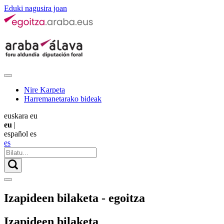
Eduki nagusira joan
Nire Karpeta
Harremanetarako bideak
euskara
eu
eu
|
español
es
es
Izapideen bilaketa - egoitza
Izapideen bilaketa