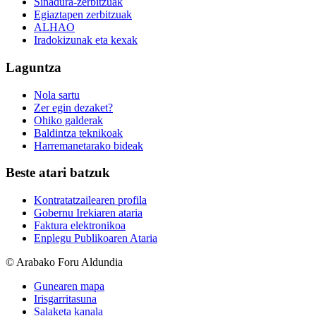
Sinadura-zerbitzuak
Egiaztapen zerbitzuak
ALHAO
Iradokizunak eta kexak
Laguntza
Nola sartu
Zer egin dezaket?
Ohiko galderak
Baldintza teknikoak
Harremanetarako bideak
Beste atari batzuk
Kontratatzailearen profila
Gobernu Irekiaren ataria
Faktura elektronikoa
Enplegu Publikoaren Ataria
© Arabako Foru Aldundia
Gunearen mapa
Irisgarritasuna
Salaketa kanala