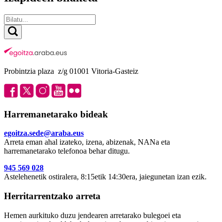
Probintzia plaza z/g 01001 Vitoria-Gasteiz
Harremanetarako bideak
egoitza.sede@araba.eus
Arreta eman ahal izateko, izena, abizenak, NANa eta
harremanetarako telefonoa behar ditugu.
945 569 028
Astelehenetik ostiralera, 8:15etik 14:30era, jaiegunetan izan ezik.
Herritarrentzako arreta
Hemen aurkituko duzu jendearen arretarako bulegoei eta