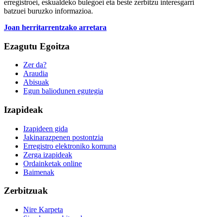
erregistroei, eskualdeko bulegoei eta beste zerbitzu interesgarri
batzuei buruzko informazioa.
Joan herritarrentzako arretara
Ezagutu Egoitza
Zer da?
Araudia
Abisuak
Egun baliodunen egutegia
Izapideak
Izapideen gida
Jakinarazpenen postontzia
Erregistro elektroniko komuna
Zerga izapideak
Ordainketak online
Baimenak
Zerbitzuak
Nire Karpeta