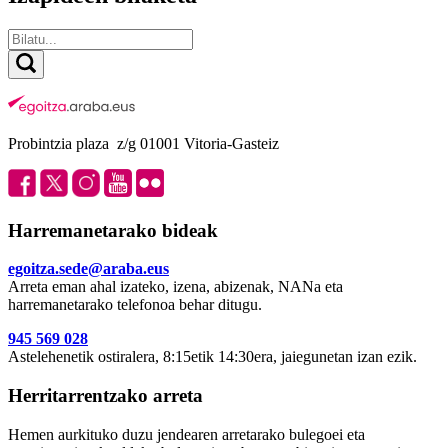
Probintzia plaza z/g 01001 Vitoria-Gasteiz
Harremanetarako bideak
egoitza.sede@araba.eus
Arreta eman ahal izateko, izena, abizenak, NANa eta
harremanetarako telefonoa behar ditugu.
945 569 028
Astelehenetik ostiralera, 8:15etik 14:30era, jaiegunetan izan ezik.
Herritarrentzako arreta
Hemen aurkituko duzu jendearen arretarako bulegoei eta