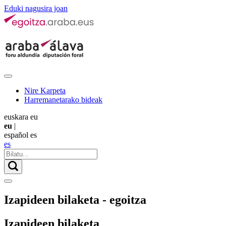
Eduki nagusira joan
Nire Karpeta
Harremanetarako bideak
euskara
eu
eu
|
español
es
es
Izapideen bilaketa - egoitza
Izapideen bilaketa