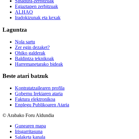
Sinadura-zerbitzuak
Egiaztapen zerbitzuak
ALHAO
Iradokizunak eta kexak
Laguntza
Nola sartu
Zer egin dezaket?
Ohiko galderak
Baldintza teknikoak
Harremanetarako bideak
Beste atari batzuk
Kontratatzailearen profila
Gobernu Irekiaren ataria
Faktura elektronikoa
Enplegu Publikoaren Ataria
© Arabako Foru Aldundia
Gunearen mapa
Irisgarritasuna
Salaketa kanala