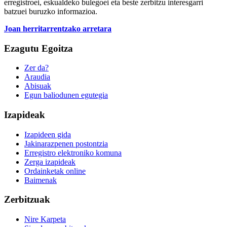
erregistroei, eskualdeko bulegoei eta beste zerbitzu interesgarri
batzuei buruzko informazioa.
Joan herritarrentzako arretara
Ezagutu Egoitza
Zer da?
Araudia
Abisuak
Egun baliodunen egutegia
Izapideak
Izapideen gida
Jakinarazpenen postontzia
Erregistro elektroniko komuna
Zerga izapideak
Ordainketak online
Baimenak
Zerbitzuak
Nire Karpeta