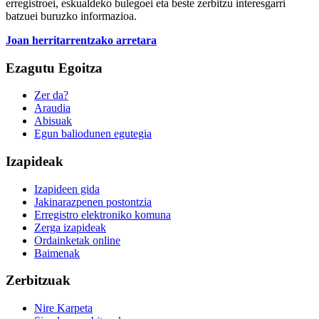
erregistroei, eskualdeko bulegoei eta beste zerbitzu interesgarri
batzuei buruzko informazioa.
Joan herritarrentzako arretara
Ezagutu Egoitza
Zer da?
Araudia
Abisuak
Egun baliodunen egutegia
Izapideak
Izapideen gida
Jakinarazpenen postontzia
Erregistro elektroniko komuna
Zerga izapideak
Ordainketak online
Baimenak
Zerbitzuak
Nire Karpeta