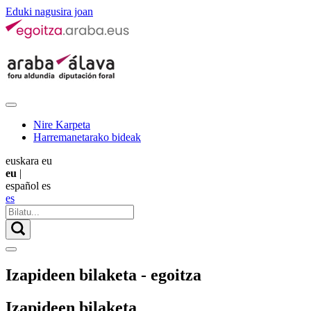
Eduki nagusira joan
Nire Karpeta
Harremanetarako bideak
euskara
eu
eu
|
español
es
es
Izapideen bilaketa - egoitza
Izapideen bilaketa