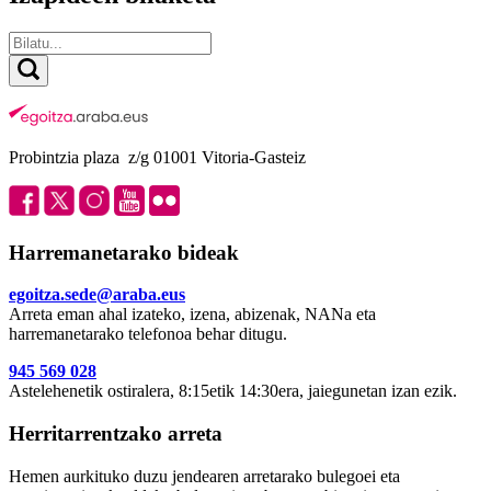
Probintzia plaza z/g 01001 Vitoria-Gasteiz
Harremanetarako bideak
egoitza.sede@araba.eus
Arreta eman ahal izateko, izena, abizenak, NANa eta
harremanetarako telefonoa behar ditugu.
945 569 028
Astelehenetik ostiralera, 8:15etik 14:30era, jaiegunetan izan ezik.
Herritarrentzako arreta
Hemen aurkituko duzu jendearen arretarako bulegoei eta