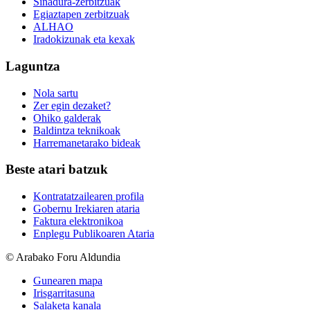
Sinadura-zerbitzuak
Egiaztapen zerbitzuak
ALHAO
Iradokizunak eta kexak
Laguntza
Nola sartu
Zer egin dezaket?
Ohiko galderak
Baldintza teknikoak
Harremanetarako bideak
Beste atari batzuk
Kontratatzailearen profila
Gobernu Irekiaren ataria
Faktura elektronikoa
Enplegu Publikoaren Ataria
© Arabako Foru Aldundia
Gunearen mapa
Irisgarritasuna
Salaketa kanala