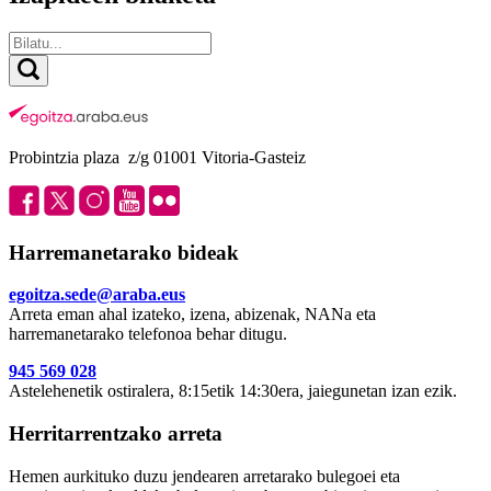
Probintzia plaza z/g 01001 Vitoria-Gasteiz
Harremanetarako bideak
egoitza.sede@araba.eus
Arreta eman ahal izateko, izena, abizenak, NANa eta
harremanetarako telefonoa behar ditugu.
945 569 028
Astelehenetik ostiralera, 8:15etik 14:30era, jaiegunetan izan ezik.
Herritarrentzako arreta
Hemen aurkituko duzu jendearen arretarako bulegoei eta