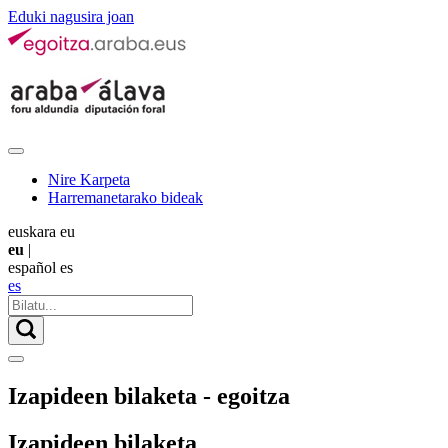
Eduki nagusira joan
Nire Karpeta
Harremanetarako bideak
euskara
eu
eu
|
español
es
es
Izapideen bilaketa - egoitza
Izapideen bilaketa