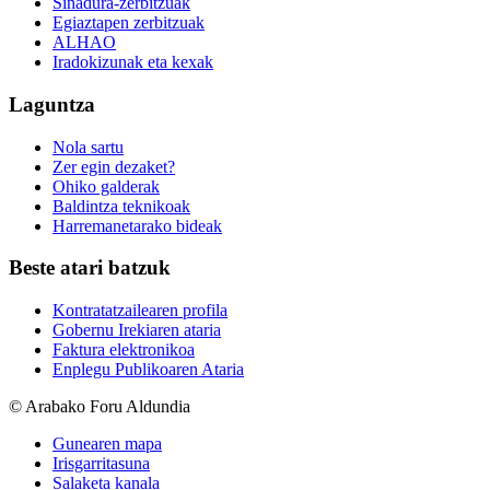
Sinadura-zerbitzuak
Egiaztapen zerbitzuak
ALHAO
Iradokizunak eta kexak
Laguntza
Nola sartu
Zer egin dezaket?
Ohiko galderak
Baldintza teknikoak
Harremanetarako bideak
Beste atari batzuk
Kontratatzailearen profila
Gobernu Irekiaren ataria
Faktura elektronikoa
Enplegu Publikoaren Ataria
© Arabako Foru Aldundia
Gunearen mapa
Irisgarritasuna
Salaketa kanala