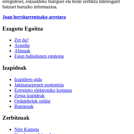
erregistroei, eskualdeko bulegoei eta beste zerbitzu interesgarri
batzuei buruzko informazioa.
Joan herritarrentzako arretara
Ezagutu Egoitza
Zer da?
Araudia
Abisuak
Egun baliodunen egutegia
Izapideak
Izapideen gida
Jakinarazpenen postontzia
Erregistro elektroniko komuna
Zerga izapideak
Ordainketak online
Baimenak
Zerbitzuak
Nire Karpeta