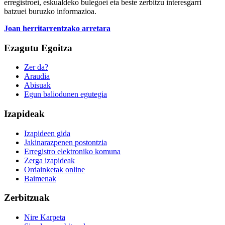
erregistroei, eskualdeko bulegoei eta beste zerbitzu interesgarri
batzuei buruzko informazioa.
Joan herritarrentzako arretara
Ezagutu Egoitza
Zer da?
Araudia
Abisuak
Egun baliodunen egutegia
Izapideak
Izapideen gida
Jakinarazpenen postontzia
Erregistro elektroniko komuna
Zerga izapideak
Ordainketak online
Baimenak
Zerbitzuak
Nire Karpeta