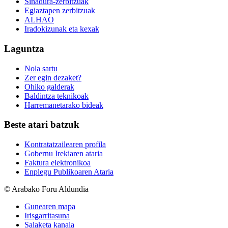
Sinadura-zerbitzuak
Egiaztapen zerbitzuak
ALHAO
Iradokizunak eta kexak
Laguntza
Nola sartu
Zer egin dezaket?
Ohiko galderak
Baldintza teknikoak
Harremanetarako bideak
Beste atari batzuk
Kontratatzailearen profila
Gobernu Irekiaren ataria
Faktura elektronikoa
Enplegu Publikoaren Ataria
© Arabako Foru Aldundia
Gunearen mapa
Irisgarritasuna
Salaketa kanala