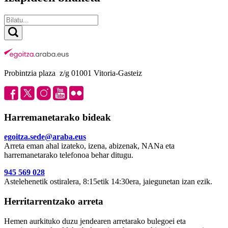
Probintzia plaza z/g 01001 Vitoria-Gasteiz
Harremanetarako bideak
egoitza.sede@araba.eus
Arreta eman ahal izateko, izena, abizenak, NANa eta
harremanetarako telefonoa behar ditugu.
945 569 028
Astelehenetik ostiralera, 8:15etik 14:30era, jaiegunetan izan ezik.
Herritarrentzako arreta
Hemen aurkituko duzu jendearen arretarako bulegoei eta