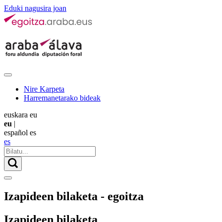
Eduki nagusira joan
Nire Karpeta
Harremanetarako bideak
euskara
eu
eu
|
español
es
es
Izapideen bilaketa - egoitza
Izapideen bilaketa