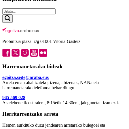
Probintzia plaza z/g 01001 Vitoria-Gasteiz
Harremanetarako bideak
egoitza.sede@araba.eus
Arreta eman ahal izateko, izena, abizenak, NANa eta
harremanetarako telefonoa behar ditugu.
945 569 028
Astelehenetik ostiralera, 8:15etik 14:30era, jaiegunetan izan ezik.
Herritarrentzako arreta
Hemen aurkituko duzu jendearen arretarako bulegoei eta