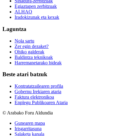
Sinadura-zerbitzuak
Egiaztapen zerbitzuak
ALHAO
Iradokizunak eta kexak
Laguntza
Nola sartu
Zer egin dezaket?
Ohiko galderak
Baldintza teknikoak
Harremanetarako bideak
Beste atari batzuk
Kontratatzailearen profila
Gobernu Irekiaren ataria
Faktura elektronikoa
Enplegu Publikoaren Ataria
© Arabako Foru Aldundia
Gunearen mapa
Irisgarritasuna
Salaketa kanala