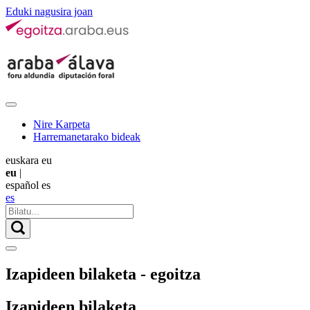
Eduki nagusira joan
Nire Karpeta
Harremanetarako bideak
euskara
eu
eu
|
español
es
es
Izapideen bilaketa - egoitza
Izapideen bilaketa