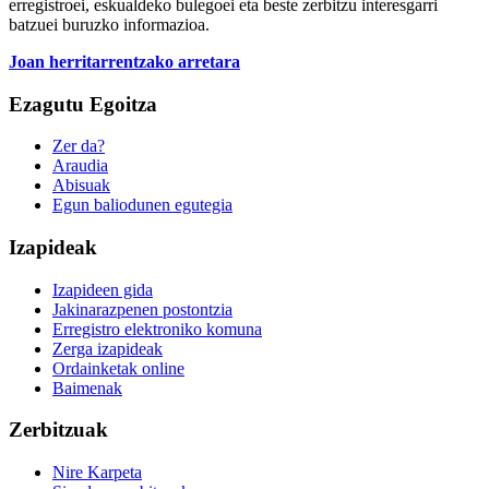
erregistroei, eskualdeko bulegoei eta beste zerbitzu interesgarri
batzuei buruzko informazioa.
Joan herritarrentzako arretara
Ezagutu Egoitza
Zer da?
Araudia
Abisuak
Egun baliodunen egutegia
Izapideak
Izapideen gida
Jakinarazpenen postontzia
Erregistro elektroniko komuna
Zerga izapideak
Ordainketak online
Baimenak
Zerbitzuak
Nire Karpeta