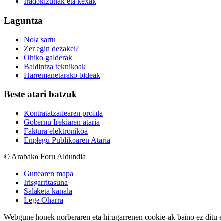
Iradokizunak eta kexak
Laguntza
Nola sartu
Zer egin dezaket?
Ohiko galderak
Baldintza teknikoak
Harremanetarako bideak
Beste atari batzuk
Kontratatzailearen profila
Gobernu Irekiaren ataria
Faktura elektronikoa
Enplegu Publikoaren Ataria
© Arabako Foru Aldundia
Gunearen mapa
Irisgarritasuna
Salaketa kanala
Lege Oharra
Webgune honek norberaren eta hirugarrenen cookie-ak baino ez ditu erab