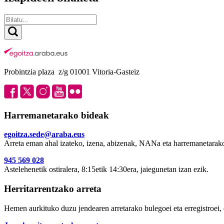
Probintzia plaza z/g 01001 Vitoria-Gasteiz
Harremanetarako bideak
egoitza.sede@araba.eus
Arreta eman ahal izateko, izena, abizenak, NANa eta harremanetarako
945 569 028
Astelehenetik ostiralera, 8:15etik 14:30era, jaiegunetan izan ezik.
Herritarrentzako arreta
Hemen aurkituko duzu jendearen arretarako bulegoei eta erregistroei, 