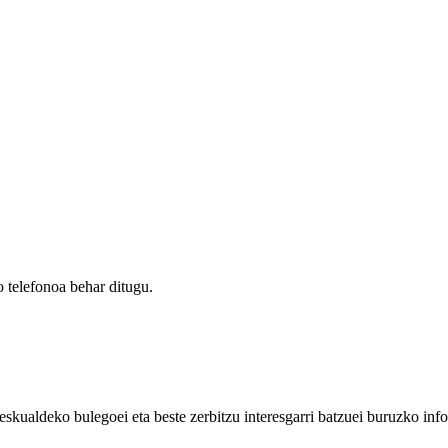
 telefonoa behar ditugu.
eskualdeko bulegoei eta beste zerbitzu interesgarri batzuei buruzko inf