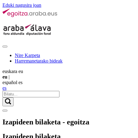
Eduki nagusira joan
Nire Karpeta
Harremanetarako bideak
euskara
eu
eu
|
español
es
es
Izapideen bilaketa - egoitza
Izapideen bilaketa