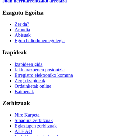
Joan herritarrentzako arretara
Ezagutu Egoitza
Zer da?
Araudia
Abisuak
Egun baliodunen egutegia
Izapideak
Izapideen gida
Jakinarazpenen postontzia
Erregistro elektroniko komuna
Zerga izapideak
Ordainketak online
Baimenak
Zerbitzuak
Nire Karpeta
Sinadura-zerbitzuak
Egiaztapen zerbitzuak
ALHAO