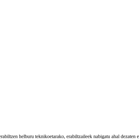
iltzen helburu teknikoetarako, erabiltzaileek nabigatu ahal dezaten eta