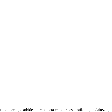
 ondorengo sarbideak erraztu eta erabilera estatistikak egin daitezen,