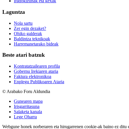
Iradokizunak eta kexak
Laguntza
Nola sartu
Zer egin dezaket?
Ohiko galderak
Baldintza teknikoak
Harremanetarako bideak
Beste atari batzuk
Kontratatzailearen profila
Gobernu Irekiaren ataria
Faktura elektronikoa
Enplegu Publikoaren Ataria
© Arabako Foru Aldundia
Gunearen mapa
Irisgarritasuna
Salaketa kanala
Lege Oharra
Webgune honek norberaren eta hirugarrenen cookie-ak baino ez ditu erab