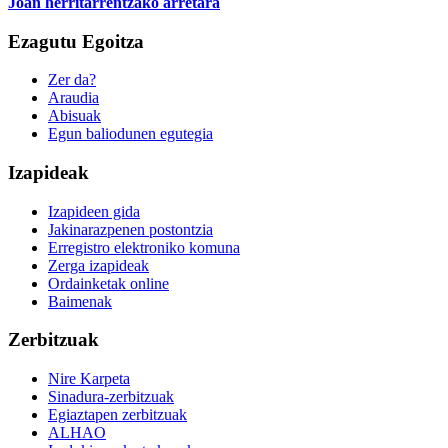
Joan herritarrentzako arretara
Ezagutu Egoitza
Zer da?
Araudia
Abisuak
Egun baliodunen egutegia
Izapideak
Izapideen gida
Jakinarazpenen postontzia
Erregistro elektroniko komuna
Zerga izapideak
Ordainketak online
Baimenak
Zerbitzuak
Nire Karpeta
Sinadura-zerbitzuak
Egiaztapen zerbitzuak
ALHAO