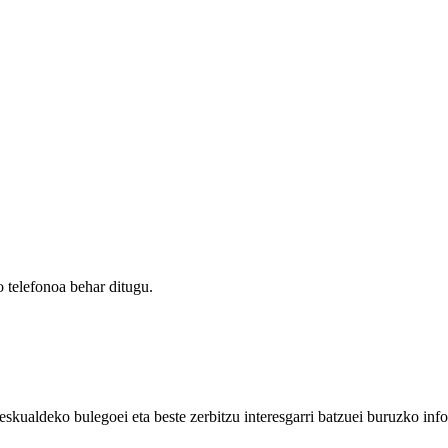
 telefonoa behar ditugu.
eskualdeko bulegoei eta beste zerbitzu interesgarri batzuei buruzko inf