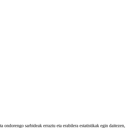
 ondorengo sarbideak erraztu eta erabilera estatistikak egin daitezen,