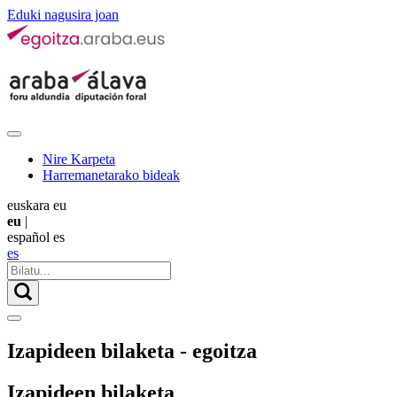
Eduki nagusira joan
Nire Karpeta
Harremanetarako bideak
euskara
eu
eu
|
español
es
es
Izapideen bilaketa - egoitza
Izapideen bilaketa