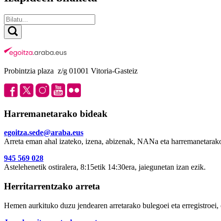
Probintzia plaza z/g 01001 Vitoria-Gasteiz
Harremanetarako bideak
egoitza.sede@araba.eus
Arreta eman ahal izateko, izena, abizenak, NANa eta harremanetarako
945 569 028
Astelehenetik ostiralera, 8:15etik 14:30era, jaiegunetan izan ezik.
Herritarrentzako arreta
Hemen aurkituko duzu jendearen arretarako bulegoei eta erregistroei, 