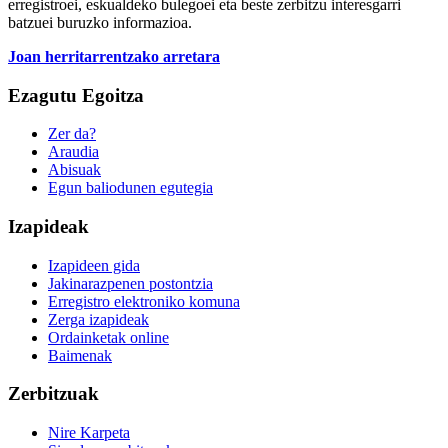
erregistroei, eskualdeko bulegoei eta beste zerbitzu interesgarri
batzuei buruzko informazioa.
Joan herritarrentzako arretara
Ezagutu Egoitza
Zer da?
Araudia
Abisuak
Egun baliodunen egutegia
Izapideak
Izapideen gida
Jakinarazpenen postontzia
Erregistro elektroniko komuna
Zerga izapideak
Ordainketak online
Baimenak
Zerbitzuak
Nire Karpeta