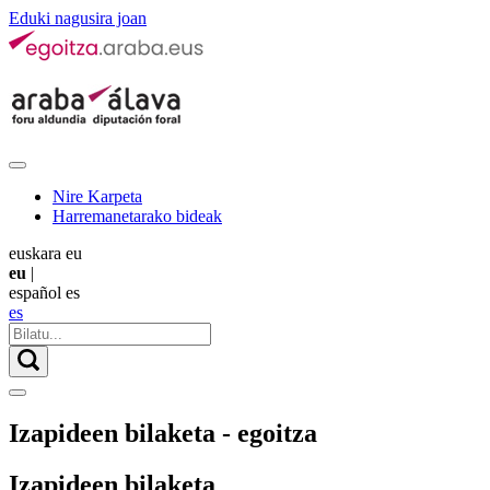
Eduki nagusira joan
Nire Karpeta
Harremanetarako bideak
euskara
eu
eu
|
español
es
es
Izapideen bilaketa - egoitza
Izapideen bilaketa