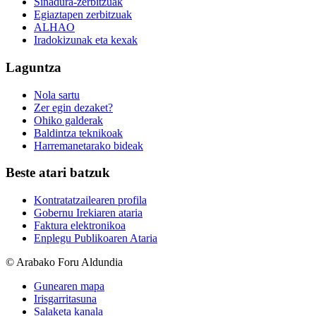
Sinadura-zerbitzuak
Egiaztapen zerbitzuak
ALHAO
Iradokizunak eta kexak
Laguntza
Nola sartu
Zer egin dezaket?
Ohiko galderak
Baldintza teknikoak
Harremanetarako bideak
Beste atari batzuk
Kontratatzailearen profila
Gobernu Irekiaren ataria
Faktura elektronikoa
Enplegu Publikoaren Ataria
© Arabako Foru Aldundia
Gunearen mapa
Irisgarritasuna
Salaketa kanala