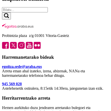
Probintzia plaza z/g 01001 Vitoria-Gasteiz
Harremanetarako bideak
egoitza.sede@araba.eus
Arreta eman ahal izateko, izena, abizenak, NANa eta
harremanetarako telefonoa behar ditugu.
945 569 028
Astelehenetik ostiralera, 8:15etik 14:30era, jaiegunetan izan ezik.
Herritarrentzako arreta
Hemen aurkituko duzu jendearen arretarako bulegoei eta