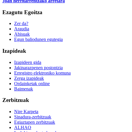
Joan herritarrentzako arretara
Ezagutu Egoitza
Zer da?
Araudia
Abisuak
Egun baliodunen egutegia
Izapideak
Izapideen gida
Jakinarazpenen postontzia
Erregistro elektroniko komuna
Zerga izapideak
Ordainketak online
Baimenak
Zerbitzuak
Nire Karpeta
Sinadura-zerbitzuak
Egiaztapen zerbitzuak
ALHAO