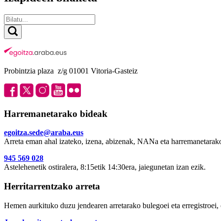
Probintzia plaza z/g 01001 Vitoria-Gasteiz
Harremanetarako bideak
egoitza.sede@araba.eus
Arreta eman ahal izateko, izena, abizenak, NANa eta harremanetarako
945 569 028
Astelehenetik ostiralera, 8:15etik 14:30era, jaiegunetan izan ezik.
Herritarrentzako arreta
Hemen aurkituko duzu jendearen arretarako bulegoei eta erregistroei, 