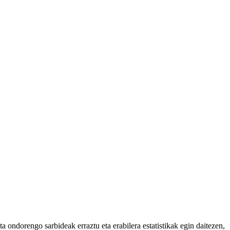
 ondorengo sarbideak erraztu eta erabilera estatistikak egin daitezen,