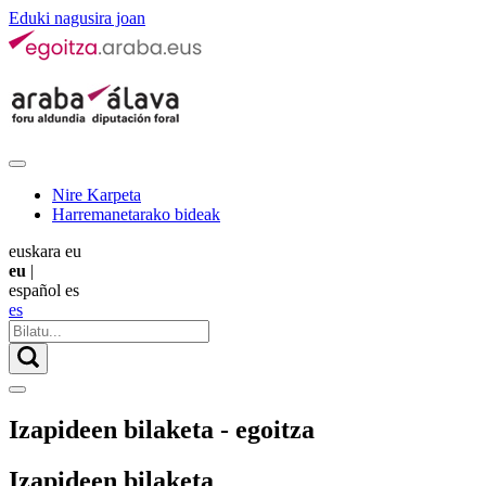
Eduki nagusira joan
Nire Karpeta
Harremanetarako bideak
euskara
eu
eu
|
español
es
es
Izapideen bilaketa - egoitza
Izapideen bilaketa