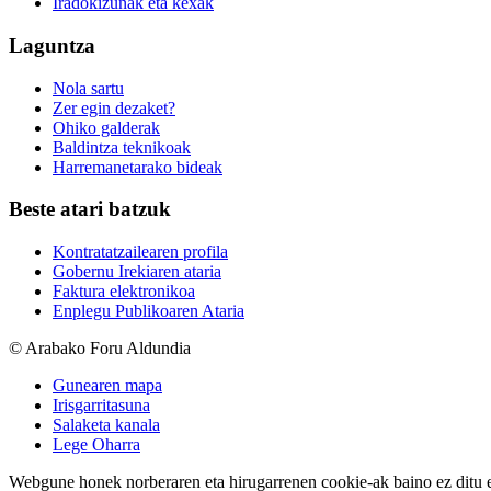
Iradokizunak eta kexak
Laguntza
Nola sartu
Zer egin dezaket?
Ohiko galderak
Baldintza teknikoak
Harremanetarako bideak
Beste atari batzuk
Kontratatzailearen profila
Gobernu Irekiaren ataria
Faktura elektronikoa
Enplegu Publikoaren Ataria
© Arabako Foru Aldundia
Gunearen mapa
Irisgarritasuna
Salaketa kanala
Lege Oharra
Webgune honek norberaren eta hirugarrenen cookie-ak baino ez ditu erab