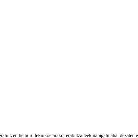
iltzen helburu teknikoetarako, erabiltzaileek nabigatu ahal dezaten eta