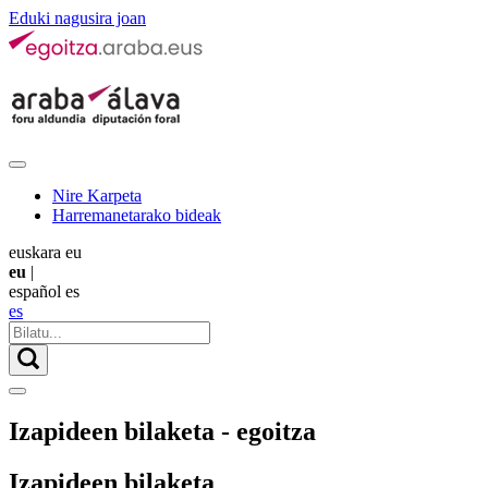
Eduki nagusira joan
Nire Karpeta
Harremanetarako bideak
euskara
eu
eu
|
español
es
es
Izapideen bilaketa - egoitza
Izapideen bilaketa