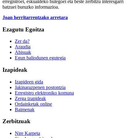
erregistroei, eskualdeko bulegoei eta beste zerbitzu interesgarri
batzuei buruzko informazioa.
Joan herritarrentzako arretara
Ezagutu Egoitza
Zer da?
Araudia
Abisuak
Egun baliodunen egutegia
Izapideak
Izapideen gida
Jakinarazpenen postontzia
Erregistro elektroniko komuna
Zerga izapideak
Ordainketak online
Baimenak
Zerbitzuak
Nire Karpeta