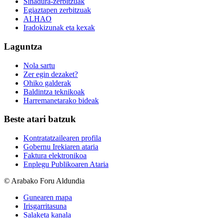
Sinadura-zerbitzuak
Egiaztapen zerbitzuak
ALHAO
Iradokizunak eta kexak
Laguntza
Nola sartu
Zer egin dezaket?
Ohiko galderak
Baldintza teknikoak
Harremanetarako bideak
Beste atari batzuk
Kontratatzailearen profila
Gobernu Irekiaren ataria
Faktura elektronikoa
Enplegu Publikoaren Ataria
© Arabako Foru Aldundia
Gunearen mapa
Irisgarritasuna
Salaketa kanala