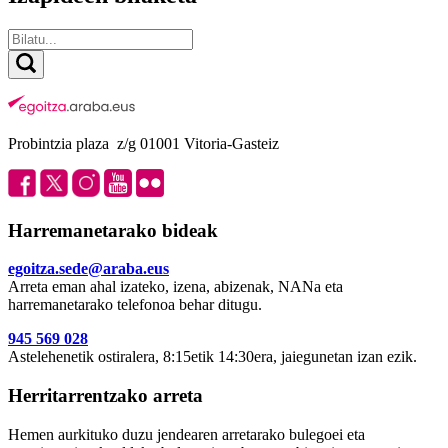
Probintzia plaza z/g 01001 Vitoria-Gasteiz
Harremanetarako bideak
egoitza.sede@araba.eus
Arreta eman ahal izateko, izena, abizenak, NANa eta
harremanetarako telefonoa behar ditugu.
945 569 028
Astelehenetik ostiralera, 8:15etik 14:30era, jaiegunetan izan ezik.
Herritarrentzako arreta
Hemen aurkituko duzu jendearen arretarako bulegoei eta