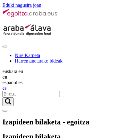
Eduki nagusira joan
Nire Karpeta
Harremanetarako bideak
euskara
eu
eu
|
español
es
es
Izapideen bilaketa - egoitza
Izapideen bilaketa