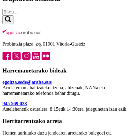
Probintzia plaza z/g 01001 Vitoria-Gasteiz
Harremanetarako bideak
egoitza.sede@araba.eus
Arreta eman ahal izateko, izena, abizenak, NANa eta
harremanetarako telefonoa behar ditugu.
945 569 028
Astelehenetik ostiralera, 8:15etik 14:30era, jaiegunetan izan ezik.
Herritarrentzako arreta
Hemen aurkituko duzu jendearen arretarako bulegoei eta