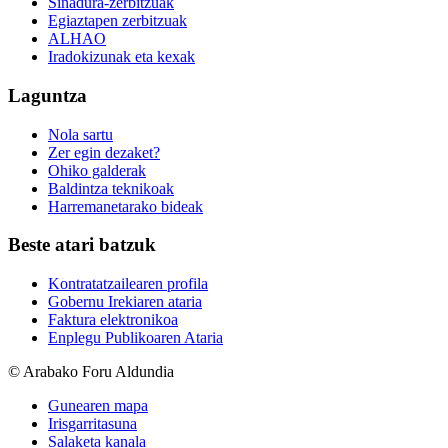
Sinadura-zerbitzuak
Egiaztapen zerbitzuak
ALHAO
Iradokizunak eta kexak
Laguntza
Nola sartu
Zer egin dezaket?
Ohiko galderak
Baldintza teknikoak
Harremanetarako bideak
Beste atari batzuk
Kontratatzailearen profila
Gobernu Irekiaren ataria
Faktura elektronikoa
Enplegu Publikoaren Ataria
© Arabako Foru Aldundia
Gunearen mapa
Irisgarritasuna
Salaketa kanala