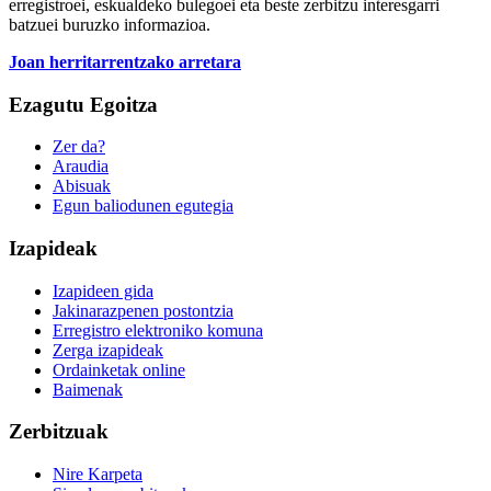
erregistroei, eskualdeko bulegoei eta beste zerbitzu interesgarri
batzuei buruzko informazioa.
Joan herritarrentzako arretara
Ezagutu Egoitza
Zer da?
Araudia
Abisuak
Egun baliodunen egutegia
Izapideak
Izapideen gida
Jakinarazpenen postontzia
Erregistro elektroniko komuna
Zerga izapideak
Ordainketak online
Baimenak
Zerbitzuak
Nire Karpeta