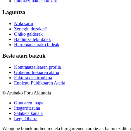
Iradokizunak eta kexak
Laguntza
Nola sartu
Zer egin dezaket?
Ohiko galderak
Baldintza teknikoak
Harremanetarako bideak
Beste atari batzuk
Kontratatzailearen profila
Gobernu Irekiaren ataria
Faktura elektronikoa
Enplegu Publikoaren Ataria
© Arabako Foru Aldundia
Gunearen mapa
Irisgarritasuna
Salaketa kanala
Lege Oharra
Webgune honek norberaren eta hirugarrenen cookie-ak baino ez ditu erab