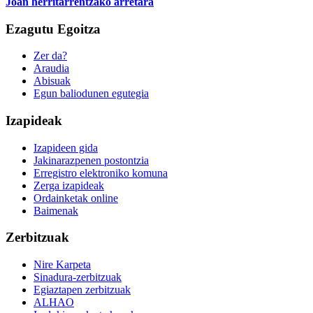
Joan herritarrentzako arretara
Ezagutu Egoitza
Zer da?
Araudia
Abisuak
Egun baliodunen egutegia
Izapideak
Izapideen gida
Jakinarazpenen postontzia
Erregistro elektroniko komuna
Zerga izapideak
Ordainketak online
Baimenak
Zerbitzuak
Nire Karpeta
Sinadura-zerbitzuak
Egiaztapen zerbitzuak
ALHAO