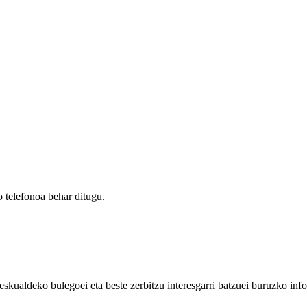
 telefonoa behar ditugu.
eskualdeko bulegoei eta beste zerbitzu interesgarri batzuei buruzko inf