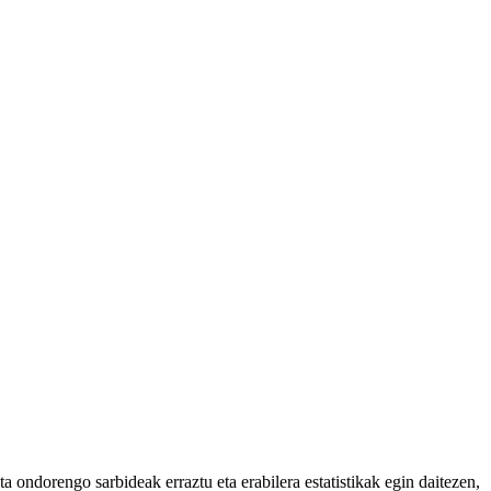
 ondorengo sarbideak erraztu eta erabilera estatistikak egin daitezen,