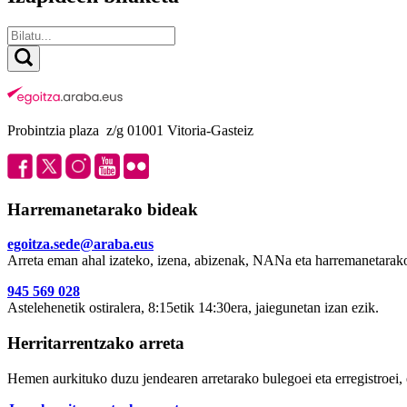
Probintzia plaza z/g 01001 Vitoria-Gasteiz
Harremanetarako bideak
egoitza.sede@araba.eus
Arreta eman ahal izateko, izena, abizenak, NANa eta harremanetarako
945 569 028
Astelehenetik ostiralera, 8:15etik 14:30era, jaiegunetan izan ezik.
Herritarrentzako arreta
Hemen aurkituko duzu jendearen arretarako bulegoei eta erregistroei, 