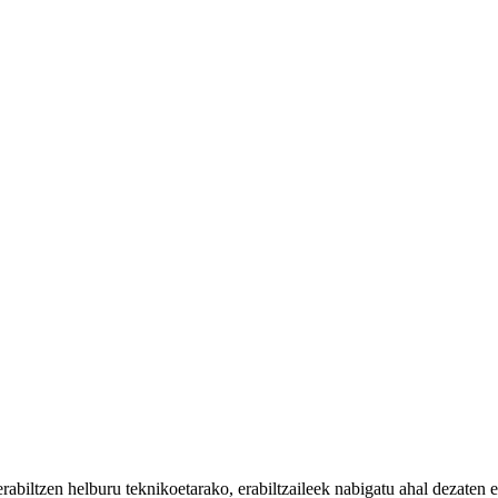
iltzen helburu teknikoetarako, erabiltzaileek nabigatu ahal dezaten eta