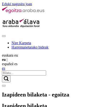
Eduki nagusira joan
Nire Karpeta
Harremanetarako bideak
euskara
eu
eu
|
español
es
es
Izapideen bilaketa - egoitza
Izapideen bilaketa