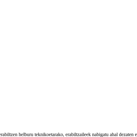
iltzen helburu teknikoetarako, erabiltzaileek nabigatu ahal dezaten eta