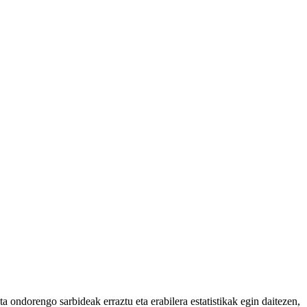
 ondorengo sarbideak erraztu eta erabilera estatistikak egin daitezen,