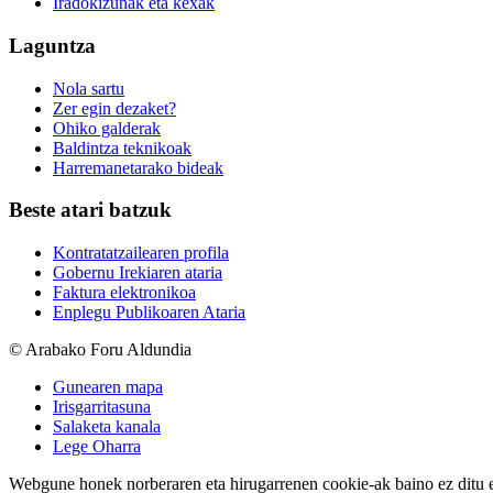
Iradokizunak eta kexak
Laguntza
Nola sartu
Zer egin dezaket?
Ohiko galderak
Baldintza teknikoak
Harremanetarako bideak
Beste atari batzuk
Kontratatzailearen profila
Gobernu Irekiaren ataria
Faktura elektronikoa
Enplegu Publikoaren Ataria
© Arabako Foru Aldundia
Gunearen mapa
Irisgarritasuna
Salaketa kanala
Lege Oharra
Webgune honek norberaren eta hirugarrenen cookie-ak baino ez ditu erab