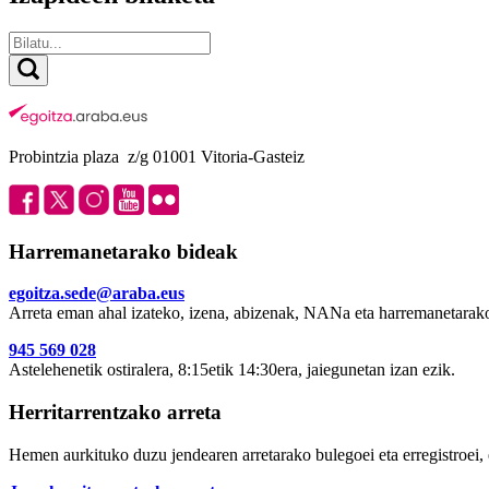
Probintzia plaza z/g 01001 Vitoria-Gasteiz
Harremanetarako bideak
egoitza.sede@araba.eus
Arreta eman ahal izateko, izena, abizenak, NANa eta harremanetarako
945 569 028
Astelehenetik ostiralera, 8:15etik 14:30era, jaiegunetan izan ezik.
Herritarrentzako arreta
Hemen aurkituko duzu jendearen arretarako bulegoei eta erregistroei, 