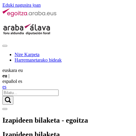
Eduki nagusira joan
Nire Karpeta
Harremanetarako bideak
euskara
eu
eu
|
español
es
es
Izapideen bilaketa - egoitza
Izapideen bilaketa