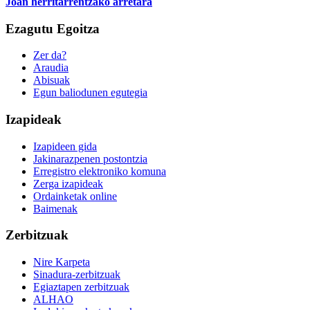
Joan herritarrentzako arretara
Ezagutu Egoitza
Zer da?
Araudia
Abisuak
Egun baliodunen egutegia
Izapideak
Izapideen gida
Jakinarazpenen postontzia
Erregistro elektroniko komuna
Zerga izapideak
Ordainketak online
Baimenak
Zerbitzuak
Nire Karpeta
Sinadura-zerbitzuak
Egiaztapen zerbitzuak
ALHAO