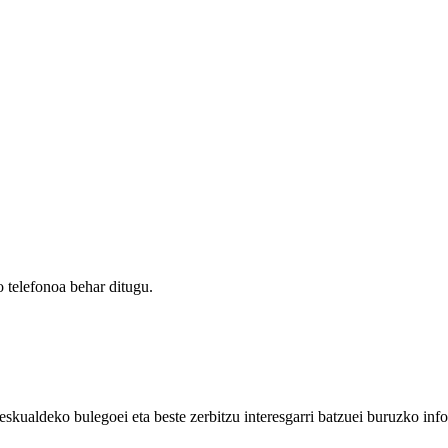
 telefonoa behar ditugu.
eskualdeko bulegoei eta beste zerbitzu interesgarri batzuei buruzko inf