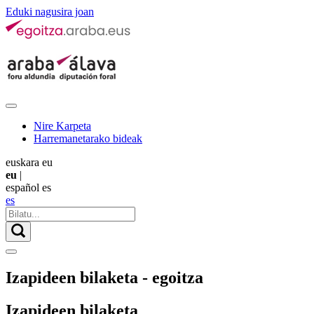
Eduki nagusira joan
Nire Karpeta
Harremanetarako bideak
euskara
eu
eu
|
español
es
es
Izapideen bilaketa - egoitza
Izapideen bilaketa