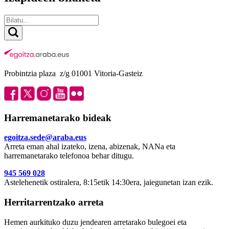
Probintzia plaza z/g 01001 Vitoria-Gasteiz
Harremanetarako bideak
egoitza.sede@araba.eus
Arreta eman ahal izateko, izena, abizenak, NANa eta
harremanetarako telefonoa behar ditugu.
945 569 028
Astelehenetik ostiralera, 8:15etik 14:30era, jaiegunetan izan ezik.
Herritarrentzako arreta
Hemen aurkituko duzu jendearen arretarako bulegoei eta