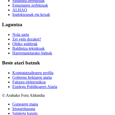
Sinadura-zerbitzuak
Egiaztapen zerbitzuak
ALHAO
Iradokizunak eta kexak
Laguntza
Nola sartu
Zer egin dezaket?
Ohiko galderak
Baldintza teknikoak
Harremanetarako bideak
Beste atari batzuk
Kontratatzailearen profila
Gobernu Irekiaren ataria
Faktura elektronikoa
Enplegu Publikoaren Ataria
© Arabako Foru Aldundia
Gunearen mapa
Irisgarritasuna
Salaketa kanala