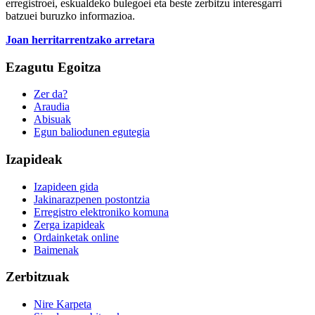
erregistroei, eskualdeko bulegoei eta beste zerbitzu interesgarri
batzuei buruzko informazioa.
Joan herritarrentzako arretara
Ezagutu Egoitza
Zer da?
Araudia
Abisuak
Egun baliodunen egutegia
Izapideak
Izapideen gida
Jakinarazpenen postontzia
Erregistro elektroniko komuna
Zerga izapideak
Ordainketak online
Baimenak
Zerbitzuak
Nire Karpeta