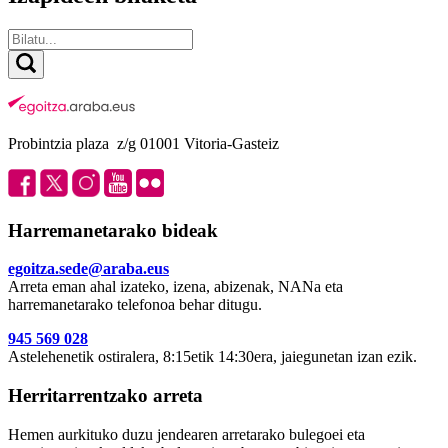
Probintzia plaza z/g 01001 Vitoria-Gasteiz
Harremanetarako bideak
egoitza.sede@araba.eus
Arreta eman ahal izateko, izena, abizenak, NANa eta
harremanetarako telefonoa behar ditugu.
945 569 028
Astelehenetik ostiralera, 8:15etik 14:30era, jaiegunetan izan ezik.
Herritarrentzako arreta
Hemen aurkituko duzu jendearen arretarako bulegoei eta