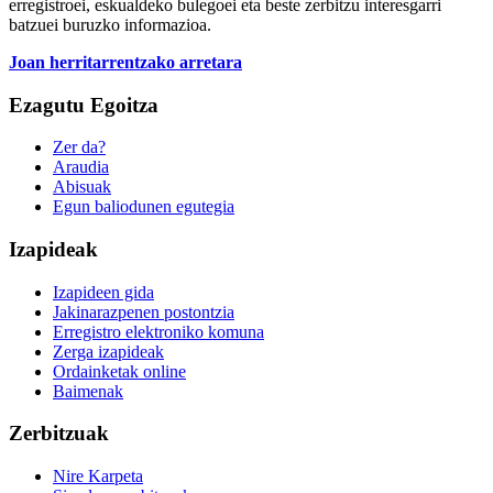
erregistroei, eskualdeko bulegoei eta beste zerbitzu interesgarri
batzuei buruzko informazioa.
Joan herritarrentzako arretara
Ezagutu Egoitza
Zer da?
Araudia
Abisuak
Egun baliodunen egutegia
Izapideak
Izapideen gida
Jakinarazpenen postontzia
Erregistro elektroniko komuna
Zerga izapideak
Ordainketak online
Baimenak
Zerbitzuak
Nire Karpeta