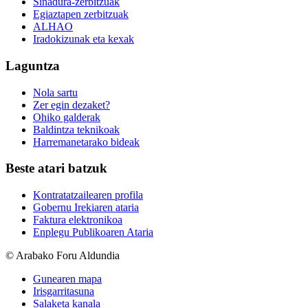
Sinadura-zerbitzuak
Egiaztapen zerbitzuak
ALHAO
Iradokizunak eta kexak
Laguntza
Nola sartu
Zer egin dezaket?
Ohiko galderak
Baldintza teknikoak
Harremanetarako bideak
Beste atari batzuk
Kontratatzailearen profila
Gobernu Irekiaren ataria
Faktura elektronikoa
Enplegu Publikoaren Ataria
© Arabako Foru Aldundia
Gunearen mapa
Irisgarritasuna
Salaketa kanala