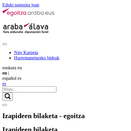
Eduki nagusira joan
Nire Karpeta
Harremanetarako bideak
euskara
eu
eu
|
español
es
es
Izapideen bilaketa - egoitza
Izapideen bilaketa