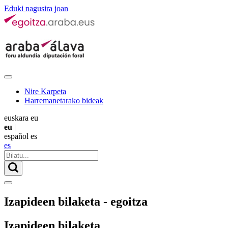
Eduki nagusira joan
Nire Karpeta
Harremanetarako bideak
euskara
eu
eu
|
español
es
es
Izapideen bilaketa - egoitza
Izapideen bilaketa