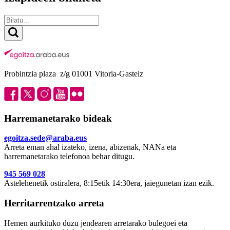
Probintzia plaza z/g 01001 Vitoria-Gasteiz
Harremanetarako bideak
egoitza.sede@araba.eus
Arreta eman ahal izateko, izena, abizenak, NANa eta
harremanetarako telefonoa behar ditugu.
945 569 028
Astelehenetik ostiralera, 8:15etik 14:30era, jaiegunetan izan ezik.
Herritarrentzako arreta
Hemen aurkituko duzu jendearen arretarako bulegoei eta