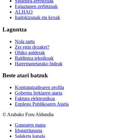
Sinadura-zerbitzuak
Egiaztapen zerbitzuak
ALHAO
Iradokizunak eta kexak
Laguntza
Nola sartu
Zer egin dezaket?
Ohiko galderak
Baldintza teknikoak
Harremanetarako bideak
Beste atari batzuk
Kontratatzailearen profila
Gobernu Irekiaren ataria
Faktura elektronikoa
Enplegu Publikoaren Ataria
© Arabako Foru Aldundia
Gunearen mapa
Irisgarritasuna
Salaketa kanala