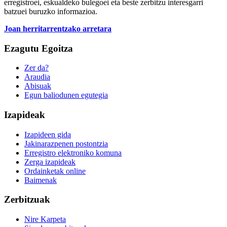
erregistroei, eskualdeko bulegoei eta beste zerbitzu interesgarri
batzuei buruzko informazioa.
Joan herritarrentzako arretara
Ezagutu Egoitza
Zer da?
Araudia
Abisuak
Egun baliodunen egutegia
Izapideak
Izapideen gida
Jakinarazpenen postontzia
Erregistro elektroniko komuna
Zerga izapideak
Ordainketak online
Baimenak
Zerbitzuak
Nire Karpeta