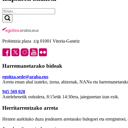
Probintzia plaza z/g 01001 Vitoria-Gasteiz
Harremanetarako bideak
egoitza.sede@araba.eus
Arreta eman ahal izateko, izena, abizenak, NANa eta harremanetarako
945 569 028
Astelehenetik ostiralera, 8:15etik 14:30era, jaiegunetan izan ezik.
Herritarrentzako arreta
Hemen aurkituko duzu jendearen arretarako bulegoei eta erregistroei, 