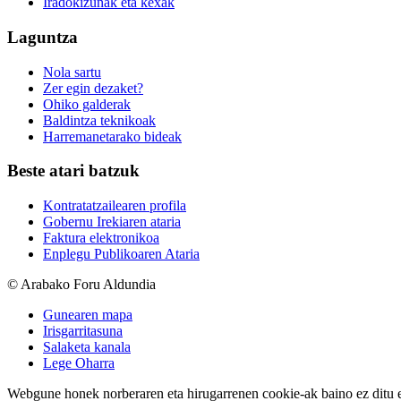
Iradokizunak eta kexak
Laguntza
Nola sartu
Zer egin dezaket?
Ohiko galderak
Baldintza teknikoak
Harremanetarako bideak
Beste atari batzuk
Kontratatzailearen profila
Gobernu Irekiaren ataria
Faktura elektronikoa
Enplegu Publikoaren Ataria
© Arabako Foru Aldundia
Gunearen mapa
Irisgarritasuna
Salaketa kanala
Lege Oharra
Webgune honek norberaren eta hirugarrenen cookie-ak baino ez ditu erab