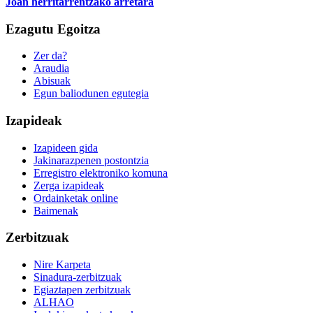
Joan herritarrentzako arretara
Ezagutu Egoitza
Zer da?
Araudia
Abisuak
Egun baliodunen egutegia
Izapideak
Izapideen gida
Jakinarazpenen postontzia
Erregistro elektroniko komuna
Zerga izapideak
Ordainketak online
Baimenak
Zerbitzuak
Nire Karpeta
Sinadura-zerbitzuak
Egiaztapen zerbitzuak
ALHAO