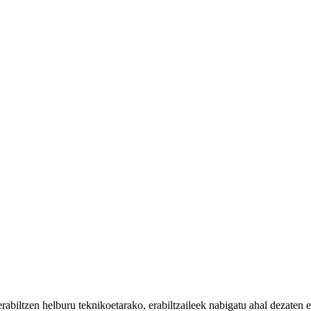
iltzen helburu teknikoetarako, erabiltzaileek nabigatu ahal dezaten eta