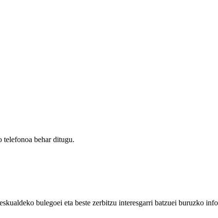
 telefonoa behar ditugu.
eskualdeko bulegoei eta beste zerbitzu interesgarri batzuei buruzko inf