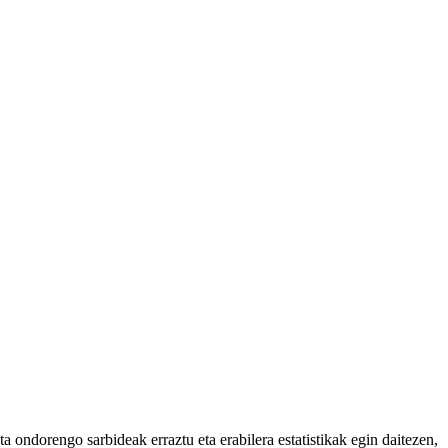
 ondorengo sarbideak erraztu eta erabilera estatistikak egin daitezen,