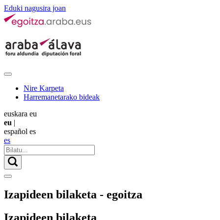
Eduki nagusira joan
Nire Karpeta
Harremanetarako bideak
euskara
eu
eu
|
español
es
es
Izapideen bilaketa - egoitza
Izapideen bilaketa