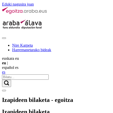
Eduki nagusira joan
Nire Karpeta
Harremanetarako bideak
euskara
eu
eu
|
español
es
es
Izapideen bilaketa - egoitza
Izapideen bilaketa