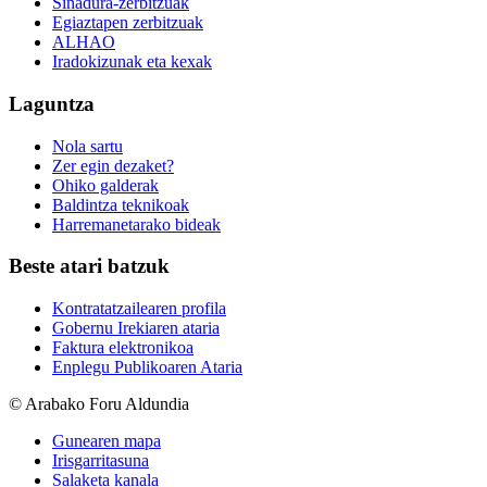
Sinadura-zerbitzuak
Egiaztapen zerbitzuak
ALHAO
Iradokizunak eta kexak
Laguntza
Nola sartu
Zer egin dezaket?
Ohiko galderak
Baldintza teknikoak
Harremanetarako bideak
Beste atari batzuk
Kontratatzailearen profila
Gobernu Irekiaren ataria
Faktura elektronikoa
Enplegu Publikoaren Ataria
© Arabako Foru Aldundia
Gunearen mapa
Irisgarritasuna
Salaketa kanala