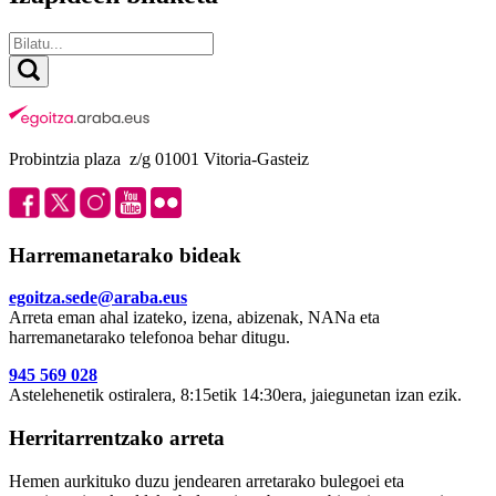
Probintzia plaza z/g 01001 Vitoria-Gasteiz
Harremanetarako bideak
egoitza.sede@araba.eus
Arreta eman ahal izateko, izena, abizenak, NANa eta
harremanetarako telefonoa behar ditugu.
945 569 028
Astelehenetik ostiralera, 8:15etik 14:30era, jaiegunetan izan ezik.
Herritarrentzako arreta
Hemen aurkituko duzu jendearen arretarako bulegoei eta