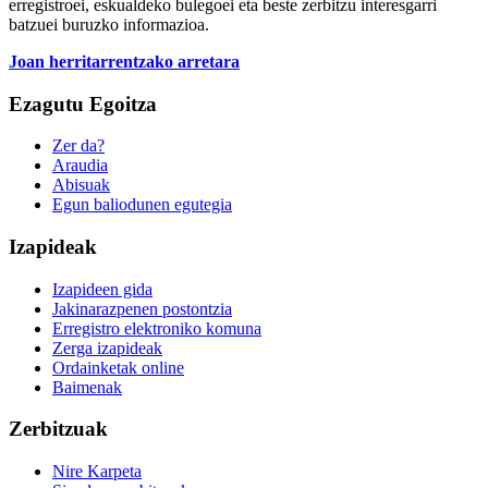
erregistroei, eskualdeko bulegoei eta beste zerbitzu interesgarri
batzuei buruzko informazioa.
Joan herritarrentzako arretara
Ezagutu Egoitza
Zer da?
Araudia
Abisuak
Egun baliodunen egutegia
Izapideak
Izapideen gida
Jakinarazpenen postontzia
Erregistro elektroniko komuna
Zerga izapideak
Ordainketak online
Baimenak
Zerbitzuak
Nire Karpeta