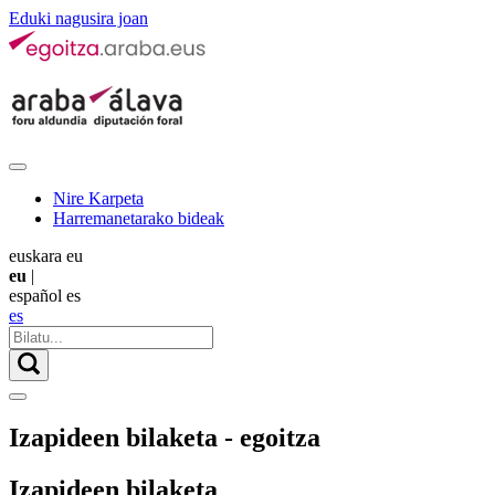
Eduki nagusira joan
Nire Karpeta
Harremanetarako bideak
euskara
eu
eu
|
español
es
es
Izapideen bilaketa - egoitza
Izapideen bilaketa