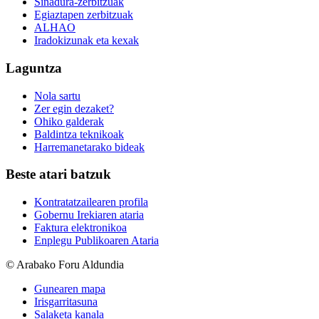
Sinadura-zerbitzuak
Egiaztapen zerbitzuak
ALHAO
Iradokizunak eta kexak
Laguntza
Nola sartu
Zer egin dezaket?
Ohiko galderak
Baldintza teknikoak
Harremanetarako bideak
Beste atari batzuk
Kontratatzailearen profila
Gobernu Irekiaren ataria
Faktura elektronikoa
Enplegu Publikoaren Ataria
© Arabako Foru Aldundia
Gunearen mapa
Irisgarritasuna
Salaketa kanala