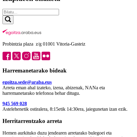
Probintzia plaza z/g 01001 Vitoria-Gasteiz
Harremanetarako bideak
egoitza.sede@araba.eus
Arreta eman ahal izateko, izena, abizenak, NANa eta
harremanetarako telefonoa behar ditugu.
945 569 028
Astelehenetik ostiralera, 8:15etik 14:30era, jaiegunetan izan ezik.
Herritarrentzako arreta
Hemen aurkituko duzu jendearen arretarako bulegoei eta