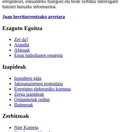
erregistroei, eskualdeko bulegoei eta beste zerbitzu interesgarri
batzuei buruzko informazioa.
Joan herritarrentzako arretara
Ezagutu Egoitza
Zer da?
Araudia
Abisuak
Egun baliodunen egutegia
Izapideak
Izapideen gida
Jakinarazpenen postontzia
Erregistro elektroniko komuna
Zerga izapideak
Ordainketak online
Baimenak
Zerbitzuak
Nire Karpeta