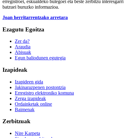
erregistroei, eskualdeko bulegoei eta beste zerbitzu interesgarri
batzuei buruzko informazioa.
Joan herritarrentzako arretara
Ezagutu Egoitza
Zer da?
Araudia
Abisuak
Egun baliodunen egutegia
Izapideak
Izapideen gida
Jakinarazpenen postontzia
Erregistro elektroniko komuna
Zerga izapideak
Ordainketak online
Baimenak
Zerbitzuak
Nire Karpeta