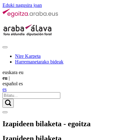
Eduki nagusira joan
Nire Karpeta
Harremanetarako bideak
euskara
eu
eu
|
español
es
es
Izapideen bilaketa - egoitza
Izapideen bilaketa