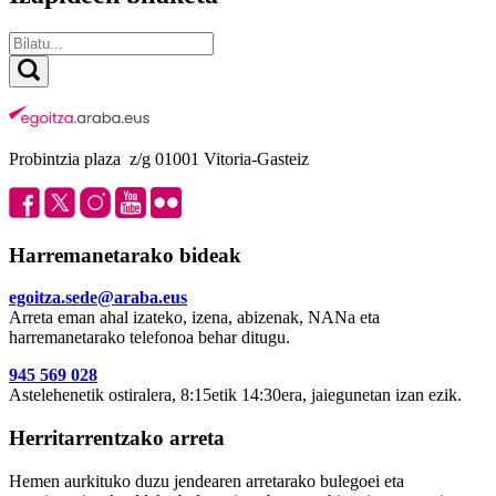
Probintzia plaza z/g 01001 Vitoria-Gasteiz
Harremanetarako bideak
egoitza.sede@araba.eus
Arreta eman ahal izateko, izena, abizenak, NANa eta
harremanetarako telefonoa behar ditugu.
945 569 028
Astelehenetik ostiralera, 8:15etik 14:30era, jaiegunetan izan ezik.
Herritarrentzako arreta
Hemen aurkituko duzu jendearen arretarako bulegoei eta