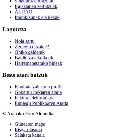
Sinadura-zerbitzuak
Egiaztapen zerbitzuak
ALHAO
Iradokizunak eta kexak
Laguntza
Nola sartu
Zer egin dezaket?
Ohiko galderak
Baldintza teknikoak
Harremanetarako bideak
Beste atari batzuk
Kontratatzailearen profila
Gobernu Irekiaren ataria
Faktura elektronikoa
Enplegu Publikoaren Ataria
© Arabako Foru Aldundia
Gunearen mapa
Irisgarritasuna
Salaketa kanala