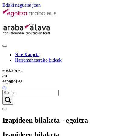
Eduki nagusira joan
Nire Karpeta
Harremanetarako bideak
euskara
eu
eu
|
español
es
es
Izapideen bilaketa - egoitza
Izapideen bilaketa