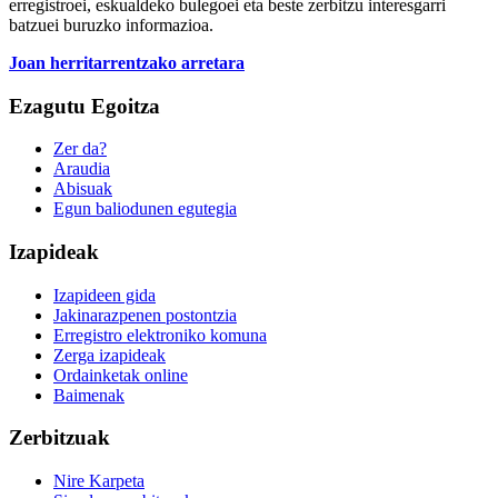
erregistroei, eskualdeko bulegoei eta beste zerbitzu interesgarri
batzuei buruzko informazioa.
Joan herritarrentzako arretara
Ezagutu Egoitza
Zer da?
Araudia
Abisuak
Egun baliodunen egutegia
Izapideak
Izapideen gida
Jakinarazpenen postontzia
Erregistro elektroniko komuna
Zerga izapideak
Ordainketak online
Baimenak
Zerbitzuak
Nire Karpeta