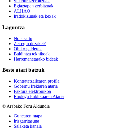
Sinadura-zerbitzuak
Egiaztapen zerbitzuak
ALHAO
Iradokizunak eta kexak
Laguntza
Nola sartu
Zer egin dezaket?
Ohiko galderak
Baldintza teknikoak
Harremanetarako bideak
Beste atari batzuk
Kontratatzailearen profila
Gobernu Irekiaren ataria
Faktura elektronikoa
Enplegu Publikoaren Ataria
© Arabako Foru Aldundia
Gunearen mapa
Irisgarritasuna
Salaketa kanala