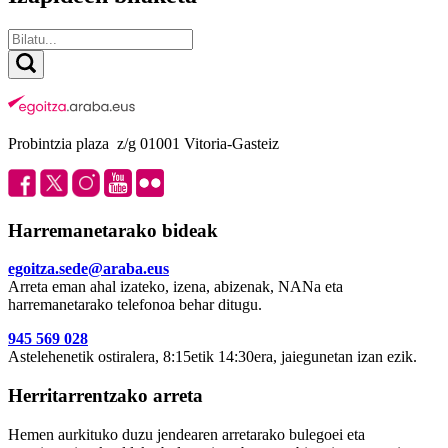
Probintzia plaza z/g 01001 Vitoria-Gasteiz
Harremanetarako bideak
egoitza.sede@araba.eus
Arreta eman ahal izateko, izena, abizenak, NANa eta
harremanetarako telefonoa behar ditugu.
945 569 028
Astelehenetik ostiralera, 8:15etik 14:30era, jaiegunetan izan ezik.
Herritarrentzako arreta
Hemen aurkituko duzu jendearen arretarako bulegoei eta