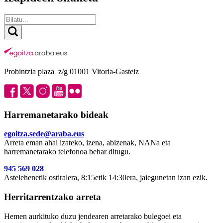
Probintzia plaza z/g 01001 Vitoria-Gasteiz
Harremanetarako bideak
egoitza.sede@araba.eus
Arreta eman ahal izateko, izena, abizenak, NANa eta
harremanetarako telefonoa behar ditugu.
945 569 028
Astelehenetik ostiralera, 8:15etik 14:30era, jaiegunetan izan ezik.
Herritarrentzako arreta
Hemen aurkituko duzu jendearen arretarako bulegoei eta