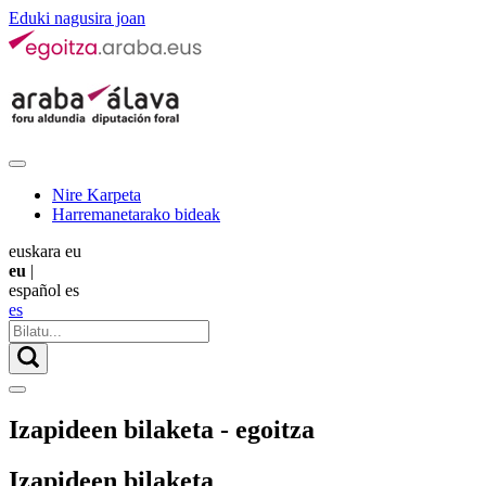
Eduki nagusira joan
Nire Karpeta
Harremanetarako bideak
euskara
eu
eu
|
español
es
es
Izapideen bilaketa - egoitza
Izapideen bilaketa