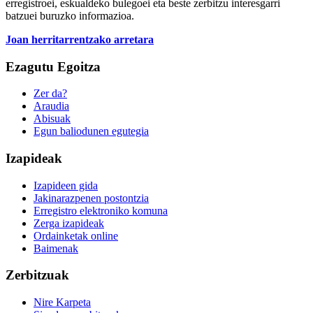
erregistroei, eskualdeko bulegoei eta beste zerbitzu interesgarri
batzuei buruzko informazioa.
Joan herritarrentzako arretara
Ezagutu Egoitza
Zer da?
Araudia
Abisuak
Egun baliodunen egutegia
Izapideak
Izapideen gida
Jakinarazpenen postontzia
Erregistro elektroniko komuna
Zerga izapideak
Ordainketak online
Baimenak
Zerbitzuak
Nire Karpeta