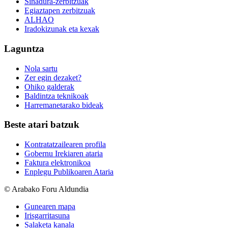
Sinadura-zerbitzuak
Egiaztapen zerbitzuak
ALHAO
Iradokizunak eta kexak
Laguntza
Nola sartu
Zer egin dezaket?
Ohiko galderak
Baldintza teknikoak
Harremanetarako bideak
Beste atari batzuk
Kontratatzailearen profila
Gobernu Irekiaren ataria
Faktura elektronikoa
Enplegu Publikoaren Ataria
© Arabako Foru Aldundia
Gunearen mapa
Irisgarritasuna
Salaketa kanala