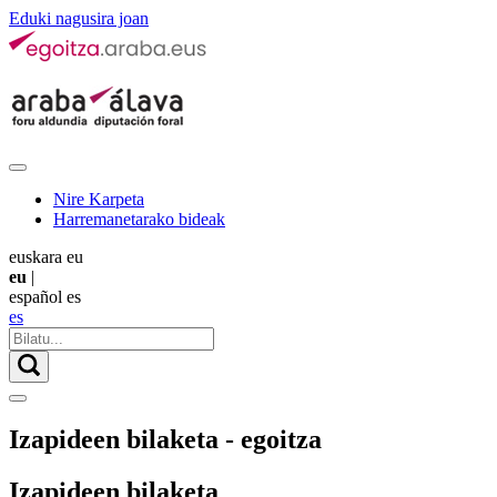
Eduki nagusira joan
Nire Karpeta
Harremanetarako bideak
euskara
eu
eu
|
español
es
es
Izapideen bilaketa - egoitza
Izapideen bilaketa