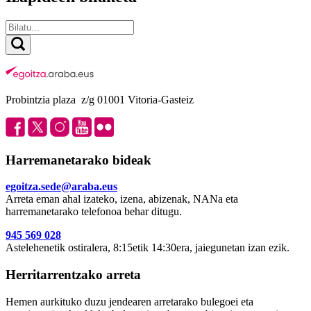
Probintzia plaza z/g 01001 Vitoria-Gasteiz
Harremanetarako bideak
egoitza.sede@araba.eus
Arreta eman ahal izateko, izena, abizenak, NANa eta
harremanetarako telefonoa behar ditugu.
945 569 028
Astelehenetik ostiralera, 8:15etik 14:30era, jaiegunetan izan ezik.
Herritarrentzako arreta
Hemen aurkituko duzu jendearen arretarako bulegoei eta