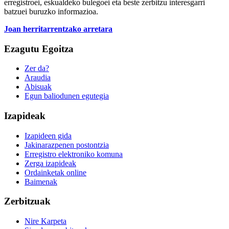
erregistroei, eskualdeko bulegoei eta beste zerbitzu interesgarri
batzuei buruzko informazioa.
Joan herritarrentzako arretara
Ezagutu Egoitza
Zer da?
Araudia
Abisuak
Egun baliodunen egutegia
Izapideak
Izapideen gida
Jakinarazpenen postontzia
Erregistro elektroniko komuna
Zerga izapideak
Ordainketak online
Baimenak
Zerbitzuak
Nire Karpeta