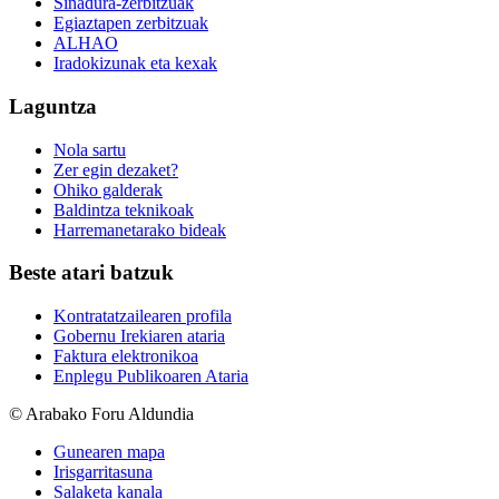
Sinadura-zerbitzuak
Egiaztapen zerbitzuak
ALHAO
Iradokizunak eta kexak
Laguntza
Nola sartu
Zer egin dezaket?
Ohiko galderak
Baldintza teknikoak
Harremanetarako bideak
Beste atari batzuk
Kontratatzailearen profila
Gobernu Irekiaren ataria
Faktura elektronikoa
Enplegu Publikoaren Ataria
© Arabako Foru Aldundia
Gunearen mapa
Irisgarritasuna
Salaketa kanala