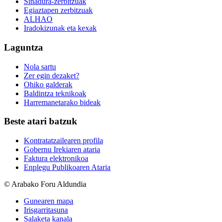
Sinadura-zerbitzuak
Egiaztapen zerbitzuak
ALHAO
Iradokizunak eta kexak
Laguntza
Nola sartu
Zer egin dezaket?
Ohiko galderak
Baldintza teknikoak
Harremanetarako bideak
Beste atari batzuk
Kontratatzailearen profila
Gobernu Irekiaren ataria
Faktura elektronikoa
Enplegu Publikoaren Ataria
© Arabako Foru Aldundia
Gunearen mapa
Irisgarritasuna
Salaketa kanala