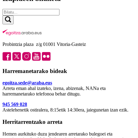
Probintzia plaza z/g 01001 Vitoria-Gasteiz
Harremanetarako bideak
egoitza.sede@araba.eus
Arreta eman ahal izateko, izena, abizenak, NANa eta
harremanetarako telefonoa behar ditugu.
945 569 028
Astelehenetik ostiralera, 8:15etik 14:30era, jaiegunetan izan ezik.
Herritarrentzako arreta
Hemen aurkituko duzu jendearen arretarako bulegoei eta