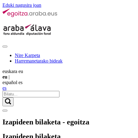
Eduki nagusira joan
Nire Karpeta
Harremanetarako bideak
euskara
eu
eu
|
español
es
es
Izapideen bilaketa - egoitza
Izapideen bilaketa