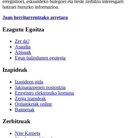
erregistroei, eskualdeko bulegoei eta beste zerbitzu interesgarri
batzuei buruzko informazioa.
Joan herritarrentzako arretara
Ezagutu Egoitza
Zer da?
Araudia
Abisuak
Egun baliodunen egutegia
Izapideak
Izapideen gida
Jakinarazpenen postontzia
Erregistro elektroniko komuna
Zerga izapideak
Ordainketak online
Baimenak
Zerbitzuak
Nire Karpeta