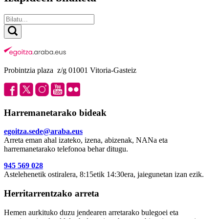
Probintzia plaza z/g 01001 Vitoria-Gasteiz
Harremanetarako bideak
egoitza.sede@araba.eus
Arreta eman ahal izateko, izena, abizenak, NANa eta
harremanetarako telefonoa behar ditugu.
945 569 028
Astelehenetik ostiralera, 8:15etik 14:30era, jaiegunetan izan ezik.
Herritarrentzako arreta
Hemen aurkituko duzu jendearen arretarako bulegoei eta