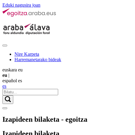
Eduki nagusira joan
Nire Karpeta
Harremanetarako bideak
euskara
eu
eu
|
español
es
es
Izapideen bilaketa - egoitza
Izapideen bilaketa