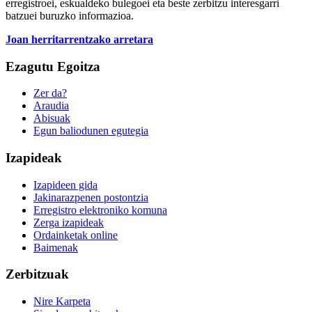
erregistroei, eskualdeko bulegoei eta beste zerbitzu interesgarri
batzuei buruzko informazioa.
Joan herritarrentzako arretara
Ezagutu Egoitza
Zer da?
Araudia
Abisuak
Egun baliodunen egutegia
Izapideak
Izapideen gida
Jakinarazpenen postontzia
Erregistro elektroniko komuna
Zerga izapideak
Ordainketak online
Baimenak
Zerbitzuak
Nire Karpeta