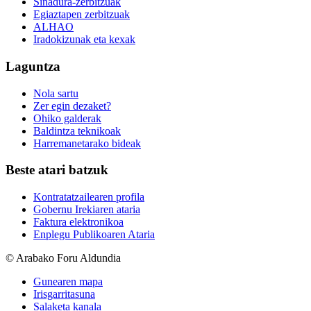
Sinadura-zerbitzuak
Egiaztapen zerbitzuak
ALHAO
Iradokizunak eta kexak
Laguntza
Nola sartu
Zer egin dezaket?
Ohiko galderak
Baldintza teknikoak
Harremanetarako bideak
Beste atari batzuk
Kontratatzailearen profila
Gobernu Irekiaren ataria
Faktura elektronikoa
Enplegu Publikoaren Ataria
© Arabako Foru Aldundia
Gunearen mapa
Irisgarritasuna
Salaketa kanala