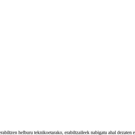
iltzen helburu teknikoetarako, erabiltzaileek nabigatu ahal dezaten eta