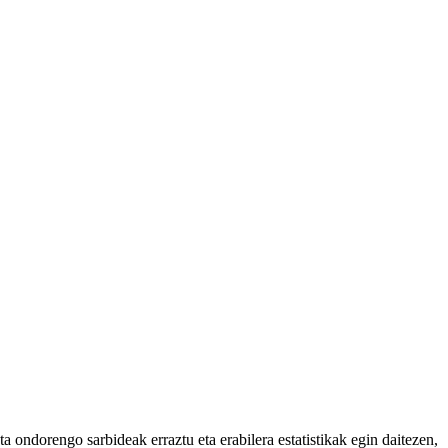
 ondorengo sarbideak erraztu eta erabilera estatistikak egin daitezen,