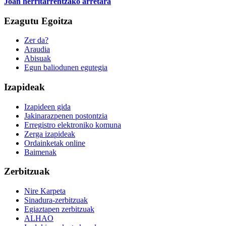
Joan herritarrentzako arretara
Ezagutu Egoitza
Zer da?
Araudia
Abisuak
Egun baliodunen egutegia
Izapideak
Izapideen gida
Jakinarazpenen postontzia
Erregistro elektroniko komuna
Zerga izapideak
Ordainketak online
Baimenak
Zerbitzuak
Nire Karpeta
Sinadura-zerbitzuak
Egiaztapen zerbitzuak
ALHAO