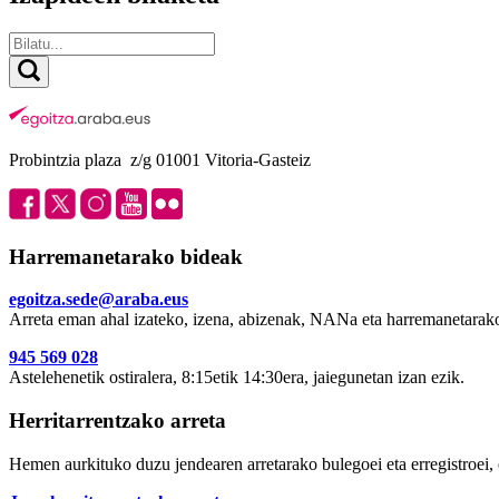
Probintzia plaza z/g 01001 Vitoria-Gasteiz
Harremanetarako bideak
egoitza.sede@araba.eus
Arreta eman ahal izateko, izena, abizenak, NANa eta harremanetarako
945 569 028
Astelehenetik ostiralera, 8:15etik 14:30era, jaiegunetan izan ezik.
Herritarrentzako arreta
Hemen aurkituko duzu jendearen arretarako bulegoei eta erregistroei, 