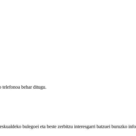
 telefonoa behar ditugu.
eskualdeko bulegoei eta beste zerbitzu interesgarri batzuei buruzko inf