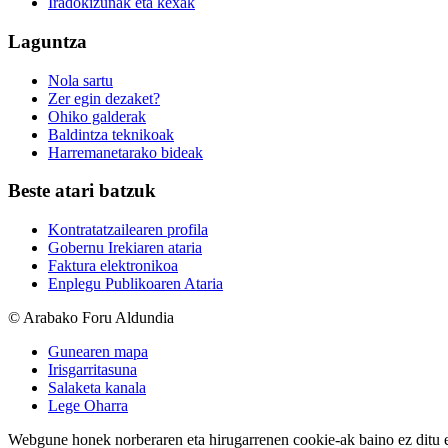
Iradokizunak eta kexak
Laguntza
Nola sartu
Zer egin dezaket?
Ohiko galderak
Baldintza teknikoak
Harremanetarako bideak
Beste atari batzuk
Kontratatzailearen profila
Gobernu Irekiaren ataria
Faktura elektronikoa
Enplegu Publikoaren Ataria
© Arabako Foru Aldundia
Gunearen mapa
Irisgarritasuna
Salaketa kanala
Lege Oharra
Webgune honek norberaren eta hirugarrenen cookie-ak baino ez ditu erab