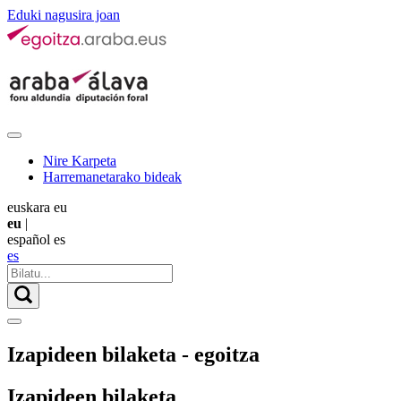
Eduki nagusira joan
Nire Karpeta
Harremanetarako bideak
euskara
eu
eu
|
español
es
es
Izapideen bilaketa - egoitza
Izapideen bilaketa