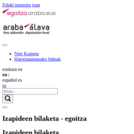
Eduki nagusira joan
Nire Karpeta
Harremanetarako bideak
euskara
eu
eu
|
español
es
es
Izapideen bilaketa - egoitza
Izapideen bilaketa