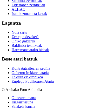
Sinadura-zerbitzuak
Egiaztapen zerbitzuak
ALHAO
Iradokizunak eta kexak
Laguntza
Nola sartu
Zer egin dezaket?
Ohiko galderak
Baldintza teknikoak
Harremanetarako bideak
Beste atari batzuk
Kontratatzailearen profila
Gobernu Irekiaren ataria
Faktura elektronikoa
Enplegu Publikoaren Ataria
© Arabako Foru Aldundia
Gunearen mapa
Irisgarritasuna
Salaketa kanala