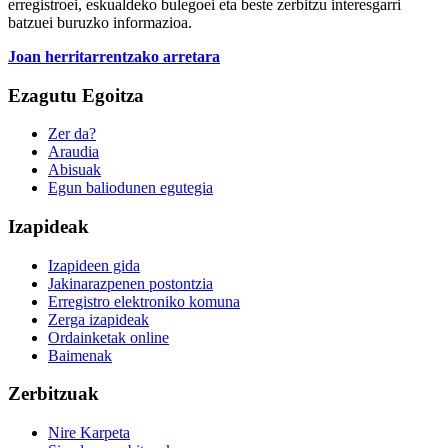
erregistroei, eskualdeko bulegoei eta beste zerbitzu interesgarri
batzuei buruzko informazioa.
Joan herritarrentzako arretara
Ezagutu Egoitza
Zer da?
Araudia
Abisuak
Egun baliodunen egutegia
Izapideak
Izapideen gida
Jakinarazpenen postontzia
Erregistro elektroniko komuna
Zerga izapideak
Ordainketak online
Baimenak
Zerbitzuak
Nire Karpeta