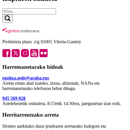
Probintzia plaza z/g 01001 Vitoria-Gasteiz
Harremanetarako bideak
egoitza.sede@araba.eus
Arreta eman ahal izateko, izena, abizenak, NANa eta
harremanetarako telefonoa behar ditugu.
945 569 028
Astelehenetik ostiralera, 8:15etik 14:30era, jaiegunetan izan ezik.
Herritarrentzako arreta
Hemen aurkituko duzu jendearen arretarako bulegoei eta