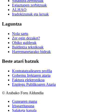
Sinadura-zerbitzuak
Egiaztapen zerbitzuak
ALHAO
Iradokizunak eta kexak
Laguntza
Nola sartu
Zer egin dezaket?
Ohiko galderak
Baldintza teknikoak
Harremanetarako bideak
Beste atari batzuk
Kontratatzailearen profila
Gobernu Irekiaren ataria
Faktura elektronikoa
Enplegu Publikoaren Ataria
© Arabako Foru Aldundia
Gunearen mapa
Irisgarritasuna
Salaketa kanala