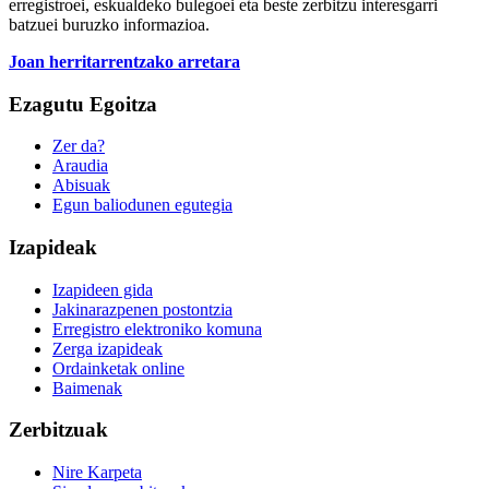
erregistroei, eskualdeko bulegoei eta beste zerbitzu interesgarri
batzuei buruzko informazioa.
Joan herritarrentzako arretara
Ezagutu Egoitza
Zer da?
Araudia
Abisuak
Egun baliodunen egutegia
Izapideak
Izapideen gida
Jakinarazpenen postontzia
Erregistro elektroniko komuna
Zerga izapideak
Ordainketak online
Baimenak
Zerbitzuak
Nire Karpeta