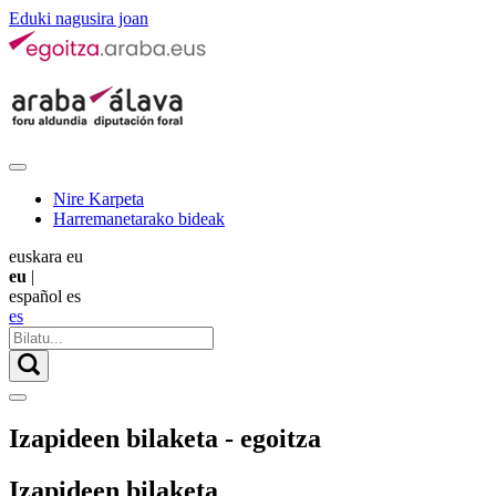
Eduki nagusira joan
Nire Karpeta
Harremanetarako bideak
euskara
eu
eu
|
español
es
es
Izapideen bilaketa - egoitza
Izapideen bilaketa