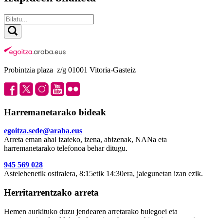
Probintzia plaza z/g 01001 Vitoria-Gasteiz
Harremanetarako bideak
egoitza.sede@araba.eus
Arreta eman ahal izateko, izena, abizenak, NANa eta
harremanetarako telefonoa behar ditugu.
945 569 028
Astelehenetik ostiralera, 8:15etik 14:30era, jaiegunetan izan ezik.
Herritarrentzako arreta
Hemen aurkituko duzu jendearen arretarako bulegoei eta