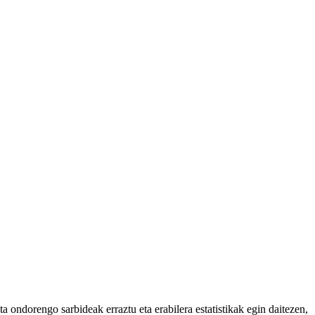
 ondorengo sarbideak erraztu eta erabilera estatistikak egin daitezen,