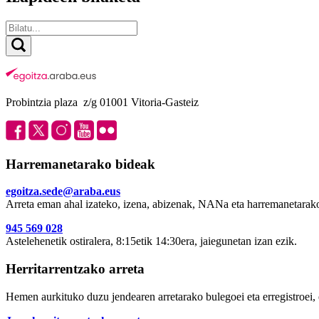
Probintzia plaza z/g 01001 Vitoria-Gasteiz
Harremanetarako bideak
egoitza.sede@araba.eus
Arreta eman ahal izateko, izena, abizenak, NANa eta harremanetarako
945 569 028
Astelehenetik ostiralera, 8:15etik 14:30era, jaiegunetan izan ezik.
Herritarrentzako arreta
Hemen aurkituko duzu jendearen arretarako bulegoei eta erregistroei, 