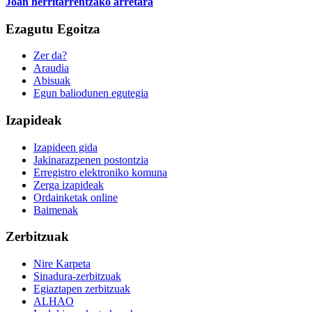
Joan herritarrentzako arretara
Ezagutu Egoitza
Zer da?
Araudia
Abisuak
Egun baliodunen egutegia
Izapideak
Izapideen gida
Jakinarazpenen postontzia
Erregistro elektroniko komuna
Zerga izapideak
Ordainketak online
Baimenak
Zerbitzuak
Nire Karpeta
Sinadura-zerbitzuak
Egiaztapen zerbitzuak
ALHAO