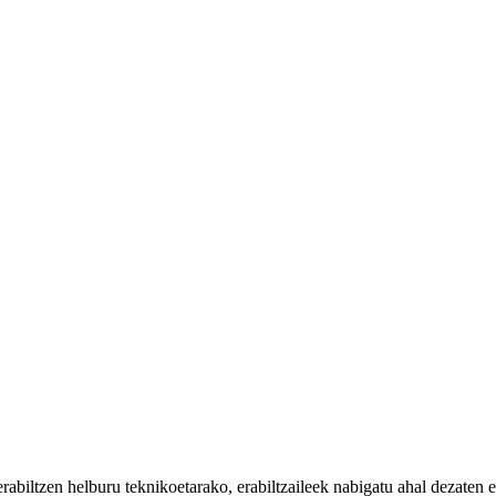
iltzen helburu teknikoetarako, erabiltzaileek nabigatu ahal dezaten eta