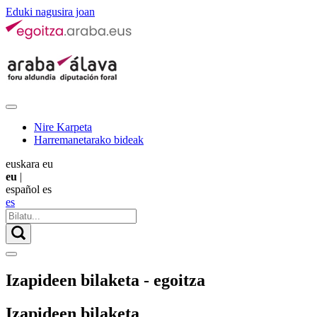
Eduki nagusira joan
Nire Karpeta
Harremanetarako bideak
euskara
eu
eu
|
español
es
es
Izapideen bilaketa - egoitza
Izapideen bilaketa