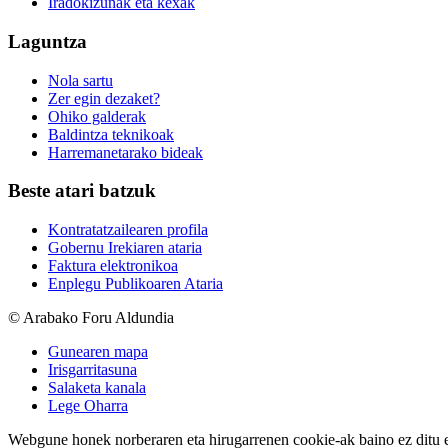
Iradokizunak eta kexak
Laguntza
Nola sartu
Zer egin dezaket?
Ohiko galderak
Baldintza teknikoak
Harremanetarako bideak
Beste atari batzuk
Kontratatzailearen profila
Gobernu Irekiaren ataria
Faktura elektronikoa
Enplegu Publikoaren Ataria
© Arabako Foru Aldundia
Gunearen mapa
Irisgarritasuna
Salaketa kanala
Lege Oharra
Webgune honek norberaren eta hirugarrenen cookie-ak baino ez ditu erab