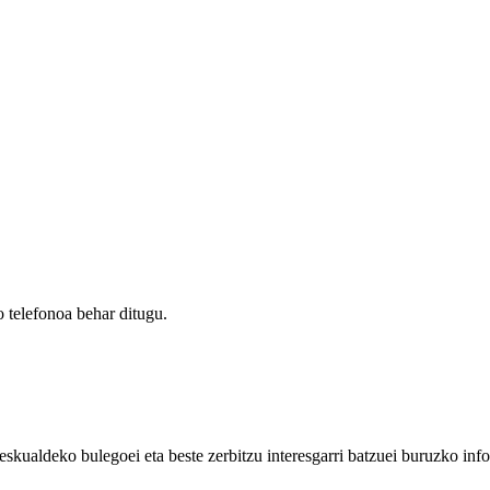
 telefonoa behar ditugu.
eskualdeko bulegoei eta beste zerbitzu interesgarri batzuei buruzko inf